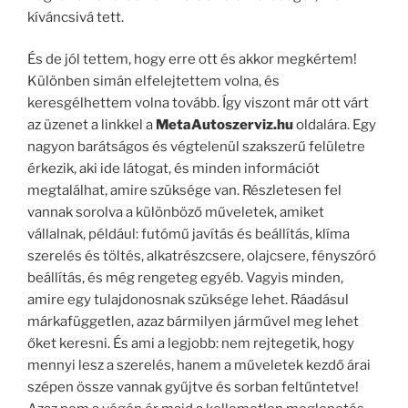
kíváncsivá tett.
És de jól tettem, hogy erre ott és akkor megkértem!
Különben simán elfelejtettem volna, és
keresgélhettem volna tovább. Így viszont már ott várt
az üzenet a linkkel a
MetaAutoszerviz.hu
oldalára. Egy
nagyon barátságos és végtelenül szakszerű felületre
érkezik, aki ide látogat, és minden információt
megtalálhat, amire szüksége van. Részletesen fel
vannak sorolva a különböző műveletek, amiket
vállalnak, például: futómű javítás és beállítás, klíma
szerelés és töltés, alkatrészcsere, olajcsere, fényszóró
beállítás, és még rengeteg egyéb. Vagyis minden,
amire egy tulajdonosnak szüksége lehet. Ráadásul
márkafüggetlen, azaz bármilyen járművel meg lehet
őket keresni. És ami a legjobb: nem rejtegetik, hogy
mennyi lesz a szerelés, hanem a műveletek kezdő árai
szépen össze vannak gyűjtve és sorban feltűntetve!