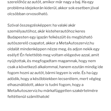
szerelőhöz az autót, amikor már nagy a baj. Ha egy
probléma idejekorán kiderül, akkor sok esetben jóval
olcsóbban orvosolható.
Szóval összegzésképpen: ha valaki akár
személyautóhoz, akár kisteherautóhoz keres
Budapesten egy igazán felkészült és megbízható
autószerelő csapatot, akkor a MetaAutoszerviz.hu
oldalát mindenképpen nézze meg, és adjon nekik egy
esélyt! Én felettébb meg voltam elégedve azzal, amit
nyújtottak, és megfogadtam magamnak, hogy nem
csak a következő alkalommal, hanem ezután mindig ide
fogom hozni az autót, bármi legyen is vele. És ha úgy
adódik, hogy a későbbiekben lecserélem, mert végleg
elhasználódott, akkor is tudni fogom, hogy a
MetaAutoszerviz.hu márkafüggetlen szakértelmére
feltétlenül számíthatok!