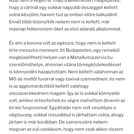
Azaz nem a végén ér majd a kellemetlen meglepetés,
hogy a vártnál egy sokkal nagyobb összeggel kellett
volna készülni, hanem tud az ember előre kalkulálni!
Ennél több bizonyíték nekem nem is kellett, már
másnap felkerestem őket az első adandó alkalommal.
És ami a korona volt az egészre, hogy nem is kellett
érte messzire mennem. Itt Budapesten, egy remekül
megközelíthető helyen van a MetaAutoszerviz.hu
szerelőműhelye, ahonnan utána tömegközlekedéssel
is könnyedén hazajutottam. Nem kellett valahonnan az
M0-ás mellől fuvarral vagy taxival szenvednem, és nem
is az agglomerációból kellett valahogy
visszaverekednem magam. Így az is sokkal könnyebb
volt, amikor értesítettek és végre mehettem átvenni az
én kis furgonomat. Egyáltalán nem volt veszélyes a
végösszeg, sokkal rosszabbul is járhattam volna, ahogy
jártam is már korábban. De szerencsére nekem
megvan az a jó szokásom, hogy nem csak akkor viszem