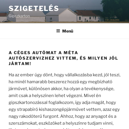
Tartalomhoz
SZIGETELÉS
Gipszkarton
Menü
A CÉGES AUTÓMAT A MÉTA
AUTÓSZERVIZHEZ VITTEM, ÉS MILYEN JÓL
JÁRTAM!
Ha az ember úgy dönt, hogy vállalkozásba kezd, jól teszi,
ha minél hamarabb beszerez hozzá egy megbízható
járművet, különösen akkor, ha olyan a tevékenysége,
amit csak a helyszínen lehet végezni. Mivel én
gipszkartonozással foglalkozom, így adja magát, hogy
egy strapabíró kishaszongépjárművet vettem, azaz egy
nagy rakodóterű furgont. Ahhoz, hogy az anyagot és a
szerszámokat, eszközöket a helyszínre tudjam vinni,