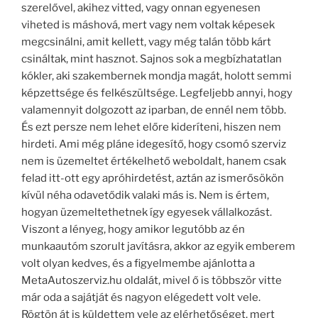
szerelővel, akihez vitted, vagy onnan egyenesen
viheted is máshová, mert vagy nem voltak képesek
megcsinálni, amit kellett, vagy még talán több kárt
csináltak, mint hasznot. Sajnos sok a megbízhatatlan
kókler, aki szakembernek mondja magát, holott semmi
képzettsége és felkészültsége. Legfeljebb annyi, hogy
valamennyit dolgozott az iparban, de ennél nem több.
És ezt persze nem lehet előre kideríteni, hiszen nem
hirdeti. Ami még pláne idegesítő, hogy csomó szerviz
nem is üzemeltet értékelhető weboldalt, hanem csak
felad itt-ott egy apróhirdetést, aztán az ismerősökön
kívül néha odavetődik valaki más is. Nem is értem,
hogyan üzemeltethetnek így egyesek vállalkozást.
Viszont a lényeg, hogy amikor legutóbb az én
munkaautóm szorult javításra, akkor az egyik emberem
volt olyan kedves, és a figyelmembe ajánlotta a
MetaAutoszerviz.hu oldalát, mivel ő is többször vitte
már oda a sajátját és nagyon elégedett volt vele.
Rögtön át is küldettem vele az elérhetőséget, mert