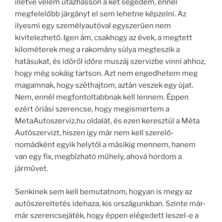
illetve velem utazhasson a két segédem, ennél
megfelelőbb járgányt el sem lehetne képzelni. Az
ilyesmi egy személyautóval egyszerűen nem
kivitelezhető. Igen ám, csakhogy az évek, a megtett
kilométerek meg a rakomány súlya megteszik a
hatásukat, és időről időre muszáj szervizbe vinni ahhoz,
hogy még sokáig tartson. Azt nem engedhetem meg
magamnak, hogy széthajtom, aztán veszek egy újat.
Nem, ennél megfontoltabbnak kell lennem. Éppen
ezért óriási szerencse, hogy megismertem a
MetaAutoszerviz.hu oldalát, és ezen keresztül a Méta
Autószervizt, hiszen így már nem kell szerelő-
nomádként egyik helytől a másikig mennem, hanem
van egy fix, megbízható műhely, ahová hordom a
járművet.
Senkinek sem kell bemutatnom, hogyan is megy az
autószereltetés idehaza, kis országunkban. Szinte már-
már szerencsejáték, hogy éppen elégedett leszel-e a