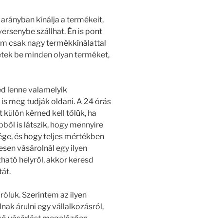
arányban kínálja a termékeit,
ersenybe szállhat. Én is pont
nem csak nagy termékkínálattal
tek be minden olyan terméket,
d lenne valamelyik
t is meg tudják oldani. A 24 órás
 külön kérned kell tőlük, ha
ből is látszik, hogy mennyire
ége, és hogy teljes mértékben
esen vásárolnál egy ilyen
zható helyről, akkor keresd
át.
óluk. Szerintem az ilyen
ak árulni egy vállalkozásról,