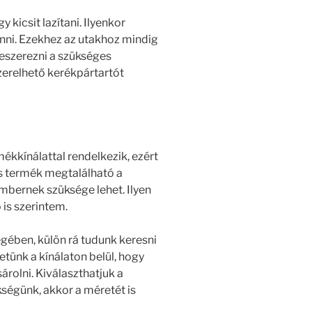
kicsit lazítani. Ilyenkor
nni. Ezekhez az utakhoz mindig
eszerezni a szükséges
erelhető kerékpártartót
ékkínálattal rendelkezik, ezért
s termék megtalálható a
mbernek szüksége lehet. Ilyen
is szerintem.
gében, külön rá tudunk keresni
hetünk a kínálaton belül, hogy
rolni. Kiválaszthatjuk a
ségünk, akkor a méretét is