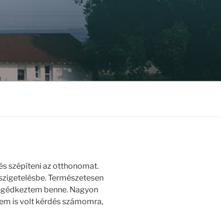
s szépíteni az otthonomat.
szigetelésbe. Természetesen
segédkeztem benne. Nagyon
nem is volt kérdés számomra,