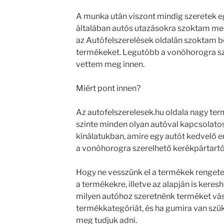
A munka után viszont mindig szeretek egy 
általában autós utazásokra szoktam me
az Autófelszerelések oldalán szoktam b
termékeket. Legutóbb a vonóhorogra sz
vettem meg innen.
Miért pont innen?
Az autofelszerelesek.hu oldala nagy term
szinte minden olyan autóval kapcsolato
kínálatukban, amire egy autót kedvelő e
a vonóhorogra szerelhető kerékpártartó 
Hogy ne vesszünk el a termékek rengete
a termékekre, illetve az alapján is keres
milyen autóhoz szeretnénk terméket vásá
termékkategóriát, és ha gumira van szük
meg tudjuk adni.