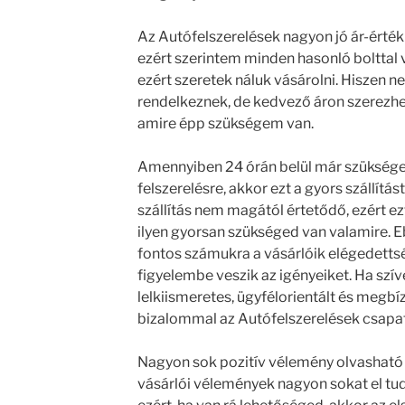
Az Autófelszerelések nagyon jó ár-érték 
ezért szerintem minden hasonló bolttal v
ezért szeretek náluk vásárolni. Hiszen 
rendelkeznek, de kedvező áron szerezhe
amire épp szükségem van.
Amennyiben 24 órán belül már szüksége
felszerelésre, akkor ezt a gyors szállítás
szállítás nem magától értetődő, ezért ezt
ilyen gyorsan szükséged van valamire. Eb
fontos számukra a vásárlóik elégedetts
figyelembe veszik az igényeiket. Ha szív
lelkiismeretes, ügyfélorientált és megbí
bizalommal az Autófelszerelések csapat
Nagyon sok pozitív vélemény olvasható r
vásárlói vélemények nagyon sokat el tudn