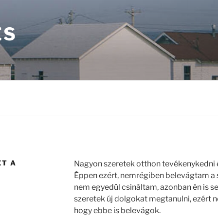
ÉS
ET A
Nagyon szeretek otthon tevékenykedni é
Éppen ezért, nemrégiben belevágtam a 
nem egyedül csináltam, azonban én is 
szeretek új dolgokat megtanulni, ezért 
hogy ebbe is belevágok.