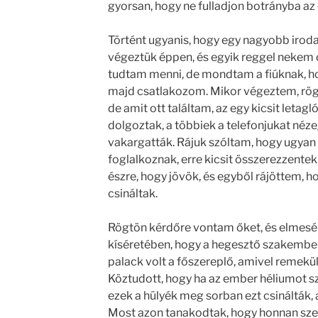
gyorsan, hogy ne fulladjon botrányba az 
Történt ugyanis, hogy egy nagyobb irod
végeztük éppen, és egyik reggel nekem
tudtam menni, de mondtam a fiúknak, h
majd csatlakozom. Mikor végeztem, rög
de amit ott találtam, az egy kicsit letag
dolgoztak, a többiek a telefonjukat néze
vakargatták. Rájuk szóltam, hogy ugyan
foglalkoznak, erre kicsit összerezzente
észre, hogy jövök, és egyből rájöttem, 
csináltak.
Rögtön kérdőre vontam őket, és elmesél
kíséretében, hogy a hegesztő szakember
palack volt a főszereplő, amivel remekü
Köztudott, hogy ha az ember héliumot sz
ezek a hülyék meg sorban ezt csinálták, 
Most azon tanakodtak, hogy honnan sze