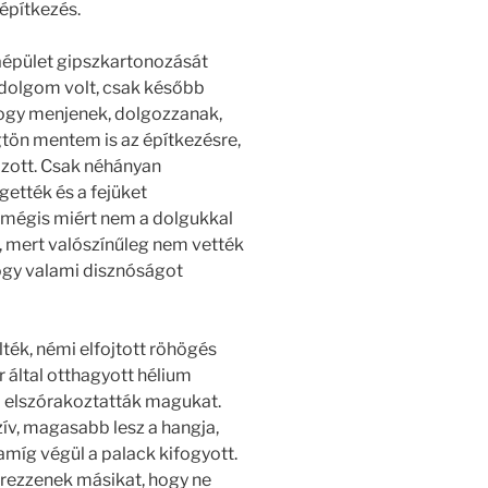
építkezés.
aépület gipszkartonozását
 dolgom volt, csak később
ogy menjenek, dolgozzanak,
tön mentem is az építkezésre,
lózott. Csak néhányan
gették és a fejüket
 mégis miért nem a dolgukkal
k, mert valószínűleg nem vették
hogy valami disznóságot
ték, némi elfojtott röhögés
 által otthagyott hélium
l elszórakoztatták magukat.
ív, magasabb lesz a hangja,
amíg végül a palack kifogyott.
rezzenek másikat, hogy ne