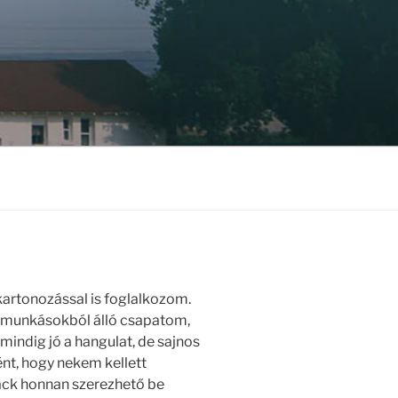
kartonozással is foglalkozom.
dmunkásokból álló csapatom,
mindig jó a hangulat, de sajnos
tént, hogy nekem kellett
ack honnan szerezhető be