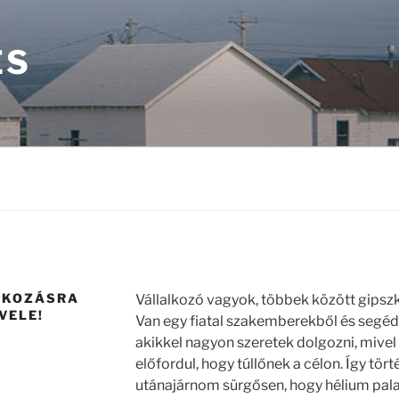
ÉS
AKOZÁSRA
Vállalkozó vagyok, többek között gipsz
 VELE!
Van egy fiatal szakemberekből és segé
akikkel nagyon szeretek dolgozni, mivel 
előfordul, hogy túllőnek a célon. Így tör
utánajárnom sürgősen, hogy hélium pal