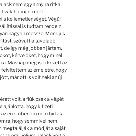
ack nem egy annyira ritka
et valahonnan, mert
i a kellemetlenséget. Végül
llítással is tudtam rendelni,
 olyan nagyon messze. Mondjuk
llítást, szóval ha távolabb
t, de így még jobban jártam.
kot, kérve őket, hogy minél
rá. Másnap meg is érkezett az
 felvitettem az emeletre, hogy
tt, már ott is volt neki az új
rett volt, a fiúk csak a végét
elajánlotta, hogy kifizeti
n az én embereim nem bírtak
ámomra, hogy semmivel nem
 megtalálják a módját a saját
csak egy hélium palack volt a