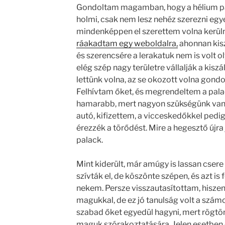
Gondoltam magamban, hogy a hélium pal
holmi, csak nem lesz nehéz szerezni egy
mindenképpen el szerettem volna kerüln
ráakadtam egy weboldalra,
ahonnan kiszá
és szerencsére a lerakatuk nem is volt
elég szép nagy területre vállalják a kiszá
lettünk volna, az se okozott volna gondo
Felhívtam őket, és megrendeltem a palac
hamarabb, mert nagyon szükségünk van 
autó, kifizettem, a vicceskedőkkel pedig
érezzék a törődést. Mire a hegesztő újra jö
palack.
Mint kiderült, már amúgy is lassan csere é
szívták el, de köszönte szépen, és azt is f
nekem. Persze visszautasítottam, hisze
magukkal, de ez jó tanulság volt a sz
szabad őket egyedül hagyni, mert rögtön
maguk szórakoztatására. Jelen esetben 