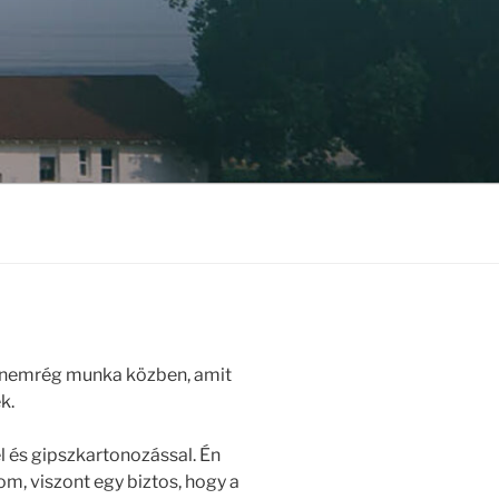
 nemrég munka közben, amit
k.
l és gipszkartonozással. Én
, viszont egy biztos, hogy a