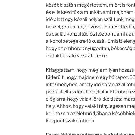
később aztán megértettem, miért is fonto
és el is kezdtük a munkát, ami majdnem eg
idő alatt egy közeli helyen szálltunk me
beszélgetni a megbízóval. Elmesélte, hog
és családkonzultációs központ, ami az 
alkoholbetegekre fókuszál. Emiatt elenge
hogy az emberek nyugodtan, békességbe
életükbe való visszatérésre.
Kifaggattam, hogy mégis milyen hosszú i
Kiderült, hogy majdnem egy hónapot, 28
intézményben, amely idő során
az alkoh
például elkezdenek enyhülni. Ellenben 
elég arra, hogy valaki örökké tiszta ma
hely. Ahhoz, hogy valaki ténylegesen m
kell hoznia az életmódjában a későbbiek
központ szakemberei.