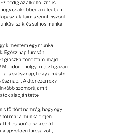
Ez pedig az alkoholizmus
 hogy csak ebben a rétegben
Tapasztalataim szerint viszont
unkás iszik, és sajnos munka
hogy kimentem egy munka
k. Egész nap furcsán
pen gipszkartonoztam, majd
?! Mondom, hölgyem, ezt igazán
tta is egész nap, hogy a másfél
 egész nap… Akkor ezen egy
 inkább szomorú, amit
atok alapján tette.
nis történt nemrég, hogy egy
 ahol már a munka elején
l teljes körű diszkréciót
 alapvetően furcsa volt,