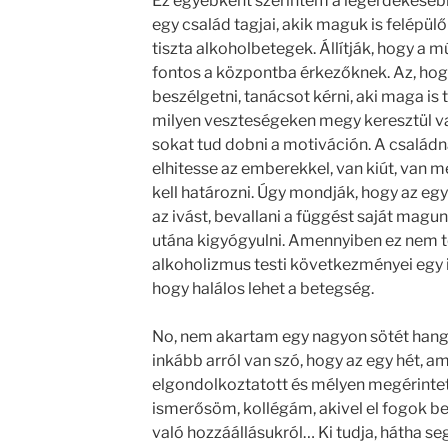
Ez egyébként szerintem a legérdekesebb
egy család tagjai, akik maguk is felépül
tiszta alkoholbetegek. Állítják, hogy a m
fontos a központba érkezőknek. Az, hog
beszélgetni, tanácsot kérni, aki maga is
milyen veszteségeken megy keresztül vala
sokat tud dobni a motiváción. A családn
elhitesse az emberekkel, van kiút, van meg
kell határozni. Úgy mondják, hogy az eg
az ivást, bevallani a függést saját magu
utána kigyógyulni. Amennyiben ez nem t
alkoholizmus testi következményei egy i
hogy halálos lehet a betegség.
No, nem akartam egy nagyon sötét hangul
inkább arról van szó, hogy az egy hét, am
elgondolkoztatott és mélyen megérintett.
ismerősöm, kollégám, akivel el fogok be
való hozzáállásukról… Ki tudja, hátha seg