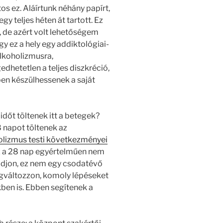
s ez. Aláírtunk néhány papírt,
y teljes héten át tartott. Ez
g, de azért volt lehetőségem
y ez a hely egy addiktológiai-
alkoholizmusra,
dhetetlen a teljes diszkréció,
n készülhessenek a saját
dőt töltenek itt a betegek?
 napot töltenek az
olizmus testi következményei
ez a 28 nap egyértelműen nem
radjon, ez nem egy csodatévő
egváltozzon, komoly lépéseket
ben is. Ebben segítenek a