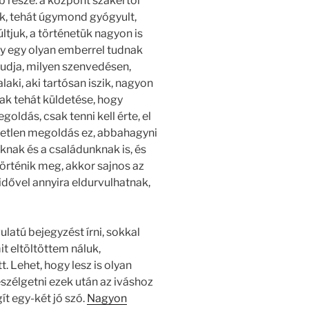
 része: a központ szakértői
ők, tehát úgymond gyógyult,
últjuk, a történetük nagyon is
y egy olyan emberrel tudnak
 tudja, milyen szenvedésen,
ki, aki tartósan iszik, nagyon
ak tehát küldetése, hogy
oldás, csak tenni kell érte, el
yetlen megoldás ez, abbahagyni
nknak és a családunknak is, és
örténik meg, akkor sajnos az
dővel annyira eldurvulhatnak,
atú bejegyzést írni, sokkal
it eltöltöttem náluk,
 Lehet, hogy lesz is olyan
szélgetni ezek után az iváshoz
ít egy-két jó szó.
Nagyon