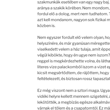
szakmunkák esetében van egy nagy baj. 
aránya a szakik körében. Nem mondom,
fordul elő a dolog, mert nem tudhatom. 
azt kell mondanom, nagyon sok fizikai m
közben is.
Nem egyszer fordult elő velem olyan, 
helyszínére, és már gyanúsan méregette
viselkedett velem a ház tulaja, amit ép
végül kibökte, hogy én ugye nem iszom
reggel is megkérdezhette volna, és látha
literes vize palackomból iszom a vizet
kicsit megsértődtem, de rájöttem, hogy
feltételezett, és biztosan rossz tapasztal
Ez még viszont nem a sztori maga. Ugya
vidéki helyre kellett mennem szigetelni,
lekötötték, a megbízás egésze alkalmáva
várnak el tőlem és a csapatomtól. Ez már