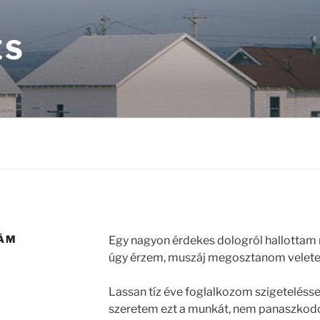
ÉS
KÁM
Egy nagyon érdekes dologról hallottam
úgy érzem, muszáj megosztanom velete
Lassan tíz éve foglalkozom szigetelésse
szeretem ezt a munkát, nem panaszkodom