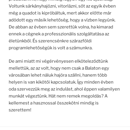
Voltunk sárkányhajózni, vitorlázni, sőt az egyik évben
még a quadot is kipróbáltuk, mert akkor előtte már
adódott egy másik lehetőség, hogy a vízben legyünk.
De abban az évben sem szerettük volna, ha kimarad
ennek a cégnek a professzionális szolgáltatása az
életünkből. És szerencsénkre szárazföldi
programlehetőségük is volt a számunkra.
De ami miatt mi végérvényesen elköteleződtünk
mellettük, az az volt, hogy nem csak a Balaton egy
városában lehet náluk hajóra szállni, hanem több
helyen is van kikötői kapcsolatuk. Így minden évben
oda szervezzük meg az indulást, ahol éppen valamilyen
munkát végeztünk. Hát nem remek megoldás? A
kellemest a hasznossal összekötni mindig is
szerettem!