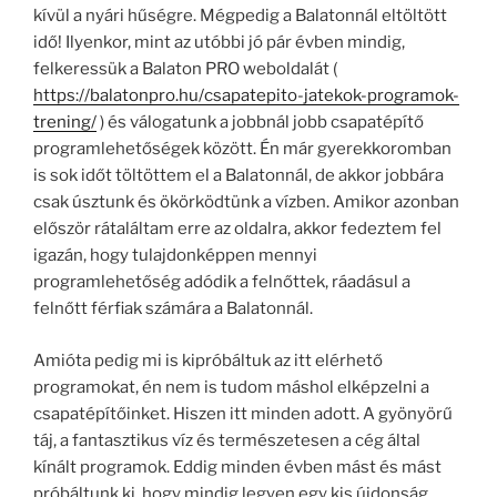
kívül a nyári hűségre. Mégpedig a Balatonnál eltöltött
idő! Ilyenkor, mint az utóbbi jó pár évben mindig,
felkeressük a Balaton PRO weboldalát (
https://balatonpro.hu/csapatepito-jatekok-programok-
trening/
) és válogatunk a jobbnál jobb csapatépítő
programlehetőségek között. Én már gyerekkoromban
is sok időt töltöttem el a Balatonnál, de akkor jobbára
csak úsztunk és ökörködtünk a vízben. Amikor azonban
először rátaláltam erre az oldalra, akkor fedeztem fel
igazán, hogy tulajdonképpen mennyi
programlehetőség adódik a felnőttek, ráadásul a
felnőtt férfiak számára a Balatonnál.
Amióta pedig mi is kipróbáltuk az itt elérhető
programokat, én nem is tudom máshol elképzelni a
csapatépítőinket. Hiszen itt minden adott. A gyönyörű
táj, a fantasztikus víz és természetesen a cég által
kínált programok. Eddig minden évben mást és mást
próbáltunk ki, hogy mindig legyen egy kis újdonság.