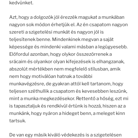
kedvünket.
Azt, hogy a dolgozók jól érezzék magukat a munkában
nagyon sok módon érhetjük el. Az én csapatom nagyon
szereti a szigetelési munkát és nagyon jól is
teljesítenek benne. Mindenkinek megvan a saját
képessége és mindenki valami másban a legügyesebb.
Előfordul azonban, hogy olykor összezörrenek a
srácaim és olyankor olyan kifejezések is elhangzanak,
abszolút mértékben nem megfelelő stílusban, amik
nem hogy motiválóan hatnak a további
munkavégzésre, de gyakran attól kell tartanom, hogy
teljesen széthullik a csapatom és kevesebben leszünk,
mint a munka megkezdésekor. Rettentő a hőség, ezt mi
is tapasztaljuk és rendkívül értünk is hozzá, hiszen az a
munkánk, hogy nyáron a hideget benn, a meleget kinn
tartsuk.
De van egy másik kiváló védekezés is a szigetelésen