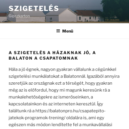
Tartalomhoz
SZIGETELÉS
Gipszkarton
Menü
A SZIGETELÉS A HÁZAKNAK JÓ, A
BALATON A CSAPATOMNAK
Hála a jó égnek, nagyon gyakran vállalunk a cégünkkel
szigetelési munkálatokat a Balatonnál. Igazából annyira
szeretjük az országnak ezt a térségét, hogy gyakran
még az is előfordul, hogy mi magunk keresünk rá a
munkalehetőségekre az ismerőseinken, a
kapcsolatainkon és az interneten keresztül. Így
találtunk rá a https://balatonpro.hu/csapatepito-
jatekok-programok-trening/ oldalára is, ami egy
egészen más módon lendítette fel a munkavállalási