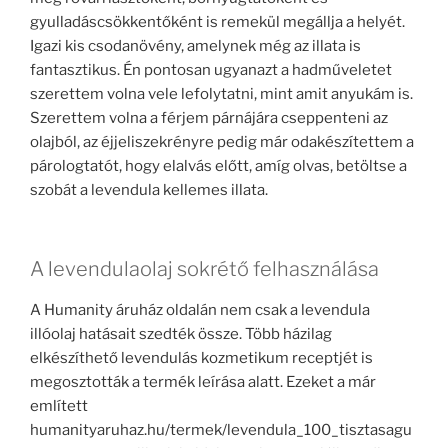
gyulladáscsökkentőként is remekül megállja a helyét.
Igazi kis csodanövény, amelynek még az illata is
fantasztikus. Én pontosan ugyanazt a hadműveletet
szerettem volna vele lefolytatni, mint amit anyukám is.
Szerettem volna a férjem párnájára cseppenteni az
olajból, az éjjeliszekrényre pedig már odakészítettem a
párologtatót, hogy elalvás előtt, amíg olvas, betöltse a
szobát a levendula kellemes illata.
A levendulaolaj sokrétő felhasználása
A Humanity áruház oldalán nem csak a levendula
illóolaj hatásait szedték össze. Több házilag
elkészíthető levendulás kozmetikum receptjét is
megosztották a termék leírása alatt. Ezeket a már
említett
humanityaruhaz.hu/termek/levendula_100_tisztasagu