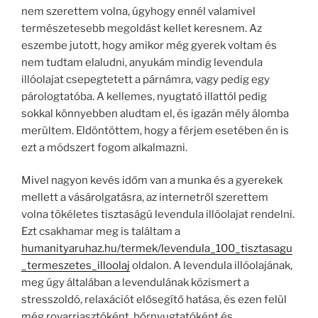
nem szerettem volna, úgyhogy ennél valamivel
természetesebb megoldást kellet keresnem. Az
eszembe jutott, hogy amikor még gyerek voltam és
nem tudtam elaludni, anyukám mindig levendula
illóolajat csepegtetett a párnámra, vagy pedig egy
párologtatóba. A kellemes, nyugtató illattól pedig
sokkal könnyebben aludtam el, és igazán mély álomba
merültem. Eldöntöttem, hogy a férjem esetében én is
ezt a módszert fogom alkalmazni.
Mivel nagyon kevés időm van a munka és a gyerekek
mellett a vásárolgatásra, az internetről szerettem
volna tökéletes tisztaságú levendula illóolajat rendelni.
Ezt csakhamar meg is találtam a
humanityaruhaz.hu/termek/levendula_100_tisztasagu
_termeszetes_illoolaj
oldalon. A levendula illóolajának,
meg úgy általában a levendulának közismert a
stresszoldó, relaxációt elősegítő hatása, és ezen felül
még rovarriasztóként, bőrnyugtatóként és