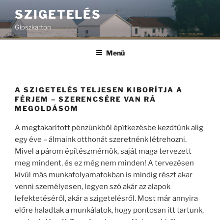
Tartalomhoz
SZIGETELÉS
Gipszkarton
Menü
A SZIGETELÉS TELJESEN KIBORÍTJA A
FÉRJEM – SZERENCSÉRE VAN RÁ
MEGOLDÁSOM
A megtakarított pénzünkből építkezésbe kezdtünk alig
egy éve – álmaink otthonát szeretnénk létrehozni.
Mivel a párom építészmérnök, saját maga tervezett
meg mindent, és ez még nem minden! A tervezésen
kívül más munkafolyamatokban is mindig részt akar
venni személyesen, legyen szó akár az alapok
lefektetéséről, akár a szigetelésről. Most már annyira
előre haladtak a munkálatok, hogy pontosan itt tartunk,