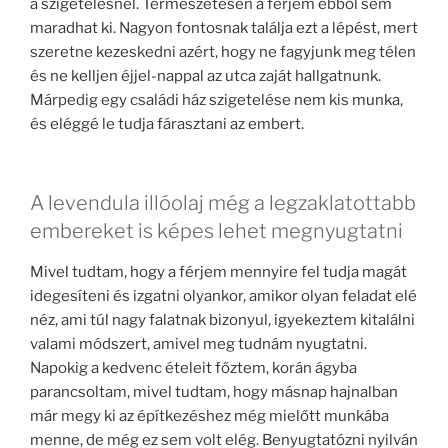
a szigetelésnél. Természetesen a férjem ebből sem
maradhat ki. Nagyon fontosnak találja ezt a lépést, mert
szeretne kezeskedni azért, hogy ne fagyjunk meg télen
és ne kelljen éjjel-nappal az utca zaját hallgatnunk.
Márpedig egy családi ház szigetelése nem kis munka,
és eléggé le tudja fárasztani az embert.
A levendula illóolaj még a legzaklatottabb
embereket is képes lehet megnyugtatni
Mivel tudtam, hogy a férjem mennyire fel tudja magát
idegesíteni és izgatni olyankor, amikor olyan feladat elé
néz, ami túl nagy falatnak bizonyul, igyekeztem kitalálni
valami módszert, amivel meg tudnám nyugtatni.
Napokig a kedvenc ételeit főztem, korán ágyba
parancsoltam, mivel tudtam, hogy másnap hajnalban
már megy ki az építkezéshez még mielőtt munkába
menne, de még ez sem volt elég. Benyugtatózni nyilván