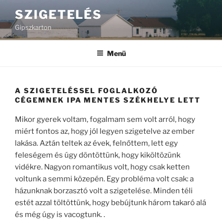
Tartalomhoz
SZIGETELÉS
Gipszkarton
Menü
A SZIGETELÉSSEL FOGLALKOZÓ
CÉGEMNEK IPA MENTES SZÉKHELYE LETT
Mikor gyerek voltam, fogalmam sem volt arról, hogy
miért fontos az, hogy jól legyen szigetelve az ember
lakása. Aztán teltek az évek, felnőttem, lett egy
feleségem és úgy döntöttünk, hogy kiköltözünk
vidékre. Nagyon romantikus volt, hogy csak ketten
voltunk a semmi közepén. Egy probléma volt csak: a
házunknak borzasztó volt a szigetelése. Minden téli
estét azzal töltöttünk, hogy bebújtunk három takaró alá
és még úgy is vacogtunk. .