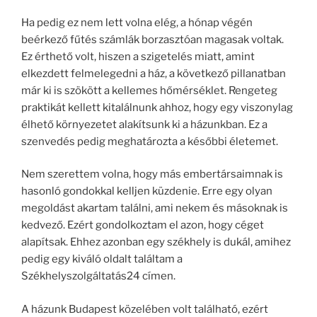
Ha pedig ez nem lett volna elég, a hónap végén
beérkező fűtés számlák borzasztóan magasak voltak.
Ez érthető volt, hiszen a szigetelés miatt, amint
elkezdett felmelegedni a ház, a következő pillanatban
már ki is szökött a kellemes hőmérséklet. Rengeteg
praktikát kellett kitalálnunk ahhoz, hogy egy viszonylag
élhető környezetet alakítsunk ki a házunkban. Ez a
szenvedés pedig meghatározta a későbbi életemet.
Nem szerettem volna, hogy más embertársaimnak is
hasonló gondokkal kelljen küzdenie. Erre egy olyan
megoldást akartam találni, ami nekem és másoknak is
kedvező. Ezért gondolkoztam el azon, hogy céget
alapítsak. Ehhez azonban egy székhely is dukál, amihez
pedig egy kiváló oldalt találtam a
Székhelyszolgáltatás24 címen.
A házunk Budapest közelében volt található, ezért