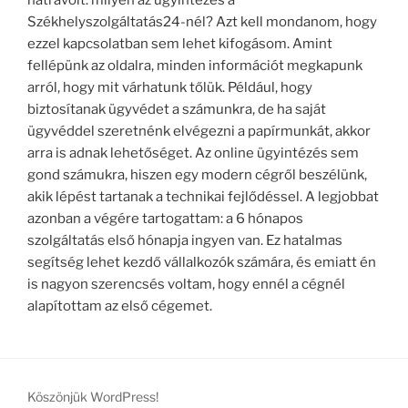
hátravolt: milyen az ügyintézés a
Székhelyszolgáltatás24-nél? Azt kell mondanom, hogy
ezzel kapcsolatban sem lehet kifogásom. Amint
fellépünk az oldalra, minden információt megkapunk
arról, hogy mit várhatunk tőlük. Például, hogy
biztosítanak ügyvédet a számunkra, de ha saját
ügyvéddel szeretnénk elvégezni a papírmunkát, akkor
arra is adnak lehetőséget. Az online ügyintézés sem
gond számukra, hiszen egy modern cégről beszélünk,
akik lépést tartanak a technikai fejlődéssel. A legjobbat
azonban a végére tartogattam: a 6 hónapos
szolgáltatás első hónapja ingyen van. Ez hatalmas
segítség lehet kezdő vállalkozók számára, és emiatt én
is nagyon szerencsés voltam, hogy ennél a cégnél
alapítottam az első cégemet.
Köszönjük WordPress!