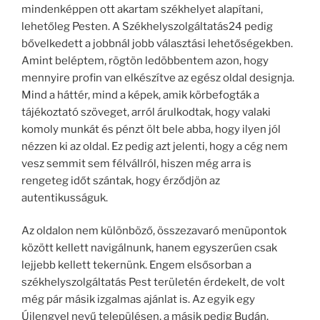
mindenképpen ott akartam székhelyet alapítani,
lehetőleg Pesten. A Székhelyszolgáltatás24 pedig
bővelkedett a jobbnál jobb választási lehetőségekben.
Amint beléptem, rögtön ledöbbentem azon, hogy
mennyire profin van elkészítve az egész oldal designja.
Mind a háttér, mind a képek, amik körbefogták a
tájékoztató szöveget, arról árulkodtak, hogy valaki
komoly munkát és pénzt ölt bele abba, hogy ilyen jól
nézzen ki az oldal. Ez pedig azt jelenti, hogy a cég nem
vesz semmit sem félvállról, hiszen még arra is
rengeteg időt szántak, hogy érződjön az
autentikusságuk.
Az oldalon nem különböző, összezavaró menüpontok
között kellett navigálnunk, hanem egyszerűen csak
lejjebb kellett tekernünk. Engem elsősorban a
székhelyszolgáltatás Pest területén érdekelt, de volt
még pár másik izgalmas ajánlat is. Az egyik egy
Újlengyel nevű településen, a másik pedig Budán.