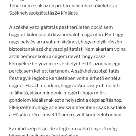
Tehát nem csak az én preferenciámhoz tökéletes a
Székhelyszolgáltatás24 kínálata.
A
székhelyszolgáltatás pest
területén opció sem
hagyott különösebb kívánni valót maga után. Pest egy
nagy hely és arra voltam kíváncsi, hogy melyik részén
biztosítanak székhelyszolgáltatást. Nem akartam volna
azzal bemocskolni a cégem nevét, hogy rossz
környékre helyezem a székhelyet. Ettől azonban egy
percig sem kellett tartanom. A székhelyszolgáltatás
Pest egyik legjobb kerületében volt elérhető ennél a
cégnél. Ha azt mondom, hogy az Andrássy út mellett
található, akkor mindenki megérti, hogy miért
gondolom ideálisnak ezt a helyszínt a cégalapításhoz.
Elképzeltem, hogy az ebédszünetemben csak kisétálok
a Hősök terére, mivel 10 percre volt körülbelül onnan.
Ez mind szép és jó, de a legfontosabb tényező még