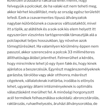
követően a budaörsi raktárba lehet menni, hogy
felvegyük a polcokat, de ha valaki ezt nem teheti meg,
akkor kérhet kiszállítást, mely az ország egész területét
lefedi. Ezek a csavarmentes típusú állványzatok
nagyban különböznek a csavaros változataiktól, mivel
itt a tiplik, az alátétek és a sok-sok kis elem helyett itt
egyszerűen vízszintes tartógerendák támasztják alá a
polclapokat teljes hosszukban, így növelve azok
tömegtűrésüket. Ha valamilyen körülmény éppen nem
passzol, akkor szerencsére a polcok 33 milliméteres
állíthatósága áldást jelenthet. Felmerülhet a kérdés,
hogy mire/mikre lehet jó egy ilyen fakk és, hogy kinek
ajánlatos a beszerzésük. Egyrészt magánszemélyeknek
garázsba, tárolóba vagy akár otthonra, másrészt
cégeknek, vállalatoknak irattárba, irodába is előnyös
lehet, ugyanígy állami intézményeknek is optimális
választásként merülhet fel. A minőségi horgonyzott
acél termékek felhasználása sokoldalú: abroncstárolás,
raktározás, ruhaelhelyezés, áruházi állványsorokba, de