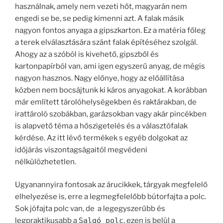
használnak, amely nem vezeti hőt, magyarán nem
engedi se be, se pedig kimenni azt. A falak másik
nagyon fontos anyaga a gipszkarton. Ez a matéria főleg
a terek elválasztására szánt falak építéséhez szolgál.
Ahogy az a szóból is kivehető, gipszből és
kartonpapírból van, ami igen egyszerű anyag, de mégis
nagyon hasznos. Nagy előnye, hogy az előállítása
közben nem bocsájtunk ki káros anyagokat. A korábban
már említett tárolóhelységekben és raktárakban, de
irattároló szobákban, garázsokban vagy akár pincékben
is alapvető téma a hőszigetelés és a választófalak
kérdése. Az itt lévő termékek s egyéb dolgokat az
időjárás viszontagságaitól megvédeni
nélkülözhetetlen.
Ugyanannyira fontosak az árucikkek, tárgyak megfelelő
elhelyezése is, erre a legmegfelelőbb bútorfajta a polc.
Sok jófajta polc van, de a legegyszerűbb és
legpraktikusabb a
Salgó polc
, ezen is belül a