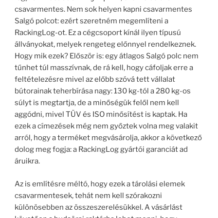
csavarmentes. Nem sok helyen kapni csavarmentes
Salgó polcot: ezért szeretném megemlíteni a
RackingLog-ot. Ez a cégcsoport kínál ilyen típusú
állványokat, melyek rengeteg előnnyel rendelkeznek.
Hogy mik ezek? Először is: egy átlagos Salgó polc nem
tűnhet túl masszívnak, de rá kell, hogy cáfoljak erre a
feltételezésre mivel az előbb szóvá tett vállalat
bútorainak teherbírása nagy: 130 kg-tól a 280 kg-os
súlyt is megtartja, de a minőségük felől nem kell
aggódni, mivel TÜV és ISO minősítést is kaptak. Ha
ezek a címezések még nem győztek volna meg valakit
arról, hogy a terméket megvásárolja, akkor a következő
dolog meg fogja: a RackingLog gyártói garanciát ad
áruikra.
Az is említésre méltó, hogy ezek a tárolási elemek
csavarmentesek, tehát nem kell szórakozni
különösebben az összeszerelésükkel. A vásárlást