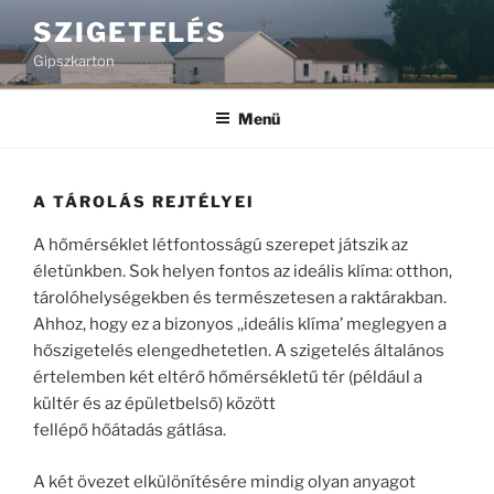
Tartalomhoz
SZIGETELÉS
Gipszkarton
Menü
A TÁROLÁS REJTÉLYEI
A hőmérséklet létfontosságú szerepet játszik az
életünkben. Sok helyen fontos az ideális klíma: otthon,
tárolóhelységekben és természetesen a raktárakban.
Ahhoz, hogy ez a bizonyos ,,ideális klíma’ meglegyen a
hőszigetelés elengedhetetlen. A szigetelés általános
értelemben két eltérő hőmérsékletű tér (például a
kültér és az épületbelső) között
fellépő hőátadás gátlása.
A két övezet elkülönítésére mindig olyan anyagot