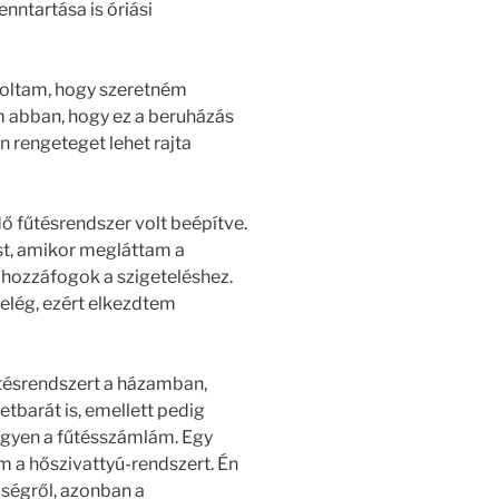
nntartása is óriási
voltam, hogy szeretném
m abban, hogy ez a beruházás
n rengeteget lehet rajta
ő fűtésrendszer volt beépítve.
t, amikor megláttam a
y hozzáfogok a szigeteléshez.
elég, ezért elkezdtem
űtésrendszert a házamban,
tbarát is, emellett pedig
legyen a fűtésszámlám. Egy
m a hőszivattyú-rendszert. Én
ségről, azonban a