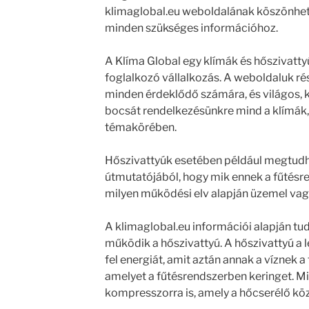
klimaglobal.eu weboldalának köszönhe
minden szükséges információhoz.
A Klíma Global egy klímák és hőszivatty
foglalkozó vállalkozás. A weboldaluk rés
minden érdeklődő számára, és világos, 
bocsát rendelkezésünkre mind a klímák,
témakörében.
Hőszivattyúk esetében például megtudha
útmutatójából, hogy mik ennek a fűtésre
milyen működési elv alapján üzemel vagy
A klimaglobal.eu információi alapján t
működik a hőszivattyú. A hőszivattyú a l
fel energiát, amit aztán annak a víznek a
amelyet a fűtésrendszerben keringet. M
kompresszorra is, amely a hőcserélő köz