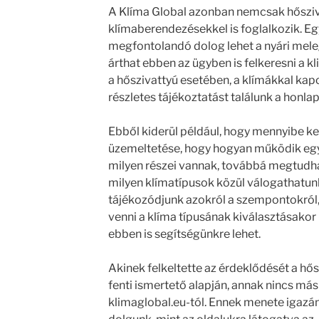
A Klíma Global azonban nemcsak hőszi
klímaberendezésekkel is foglalkozik. Eg
megfontolandó dolog lehet a nyári meleg
árthat ebben az ügyben is felkeresni a k
a hőszivattyú esetében, a klímákkal kapc
részletes tájékoztatást találunk a honla
Ebből kiderül például, hogy mennyibe ke
üzemeltetése, hogy hogyan működik egy i
milyen részei vannak, továbbá megtudhat
milyen klímatípusok közül válogathatu
tájékozódjunk azokról a szempontokról,
venni a klíma típusának kiválasztásakor
ebben is segítségünkre lehet.
Akinek felkeltette az érdeklődését a hő
fenti ismertető alapján, annak nincs más 
klimaglobal.eu-tól. Ennek menete igazán