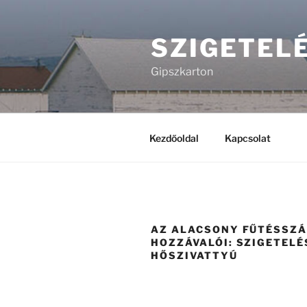
Tartalomhoz
SZIGETEL
Gipszkarton
Kezdőoldal
Kapcsolat
AZ ALACSONY FŰTÉSSZ
HOZZÁVALÓI: SZIGETELÉ
HŐSZIVATTYÚ