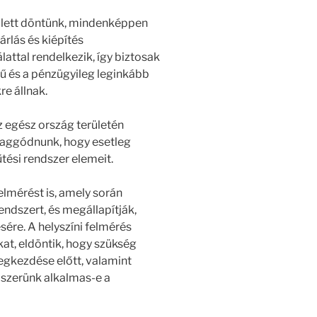
llett döntünk, mindenképpen
árlás és kiépítés
lattal rendelkezik, így biztosak
ű és a pénzügyileg leginkább
e állnak.
z egész ország területén
ll aggódnunk, hogy esetleg
űtési rendszer elemeit.
elmérést is, amely során
ndszert, és megállapítják,
sére. A helyszíni felmérés
kat, eldöntik, hogy szükség
gkezdése előtt, valamint
ndszerünk alkalmas-e a