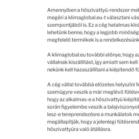
Amennyiben a hőszivattyú-rendszer me
megéri a klimaglobal.eu-t választani vás
szempontjából is. Ez a cég hatalmas kíná
lehetünk benne, hogy a legjobb minőség
megfelelő termékek is a rendelkezésünkr
A klimaglobal.eu további előnye, hogy a
vállalnak kiszállítást, így amiatt sem ke
nekünk kell hazaszállítani a kiépítendő f
A cég vállal továbbá előzetes helyszíni f
szemügyre veszik a már meglévő fűtésre
hogy az alkalmas-e a hőszivattyú kiépíté
során figyelembe veszik a talajviszonyo
lesz-e tereprendezésre a munkálatok me
megállapítják, hogy a jelenlegi fűtésre
hőszivattyúra való átállásra.