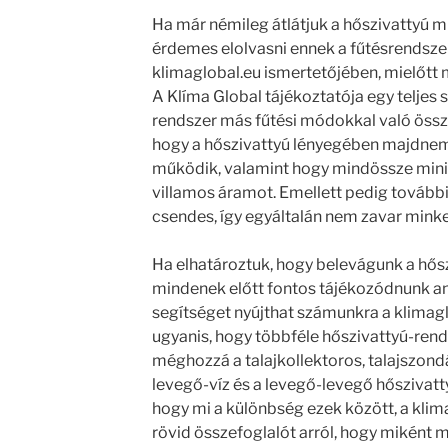
Ha már némileg átlátjuk a hőszivattyú 
érdemes elolvasni ennek a fűtésrendszern
klimaglobal.eu ismertetőjében, mielőtt
A Klíma Global tájékoztatója egy teljes 
rendszer más fűtési módokkal való össze
hogy a hőszivattyú lényegében majdnem
működik, valamint hogy mindössze mini
villamos áramot. Emellett pedig továb
csendes, így egyáltalán nem zavar mink
Ha elhatároztuk, hogy belevágunk a hősz
mindenek előtt fontos tájékozódnunk ann
segítséget nyújthat számunkra a klimagl
ugyanis, hogy többféle hőszivattyú-ren
méghozzá a talajkollektoros, talajszondás,
levegő-víz és a levegő-levegő hőszivatt
hogy mi a különbség ezek között, a klim
rövid összefoglalót arról, hogy miként 