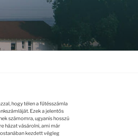
zal, hogy télen a fűtésszámla
nkszámláját. Ezek a jelentős
enek számomra, ugyanis hosszú
 házat vásárolni, ami már
 mostanában kezdett végleg