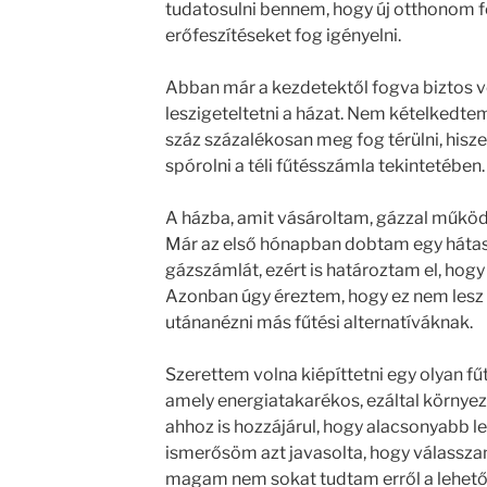
tudatosulni bennem, hogy új otthonom fe
erőfeszítéseket fog igényelni.
Abban már a kezdetektől fogva biztos 
leszigeteltetni a házat. Nem kételkedte
száz százalékosan meg fog térülni, hisze
spórolni a téli fűtésszámla tekintetében.
A házba, amit vásároltam, gázzal működ
Már az első hónapban dobtam egy hátas
gázszámlát, ezért is határoztam el, hog
Azonban úgy éreztem, hogy ez nem lesz 
utánanézni más fűtési alternatíváknak.
Szerettem volna kiépíttetni egy olyan f
amely energiatakarékos, ezáltal környeze
ahhoz is hozzájárul, hogy alacsonyabb 
ismerősöm azt javasolta, hogy válassza
magam nem sokat tudtam erről a lehető