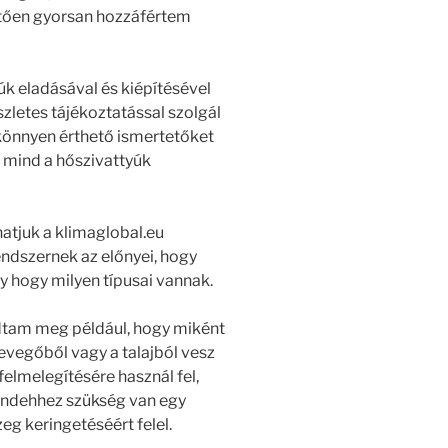
tően gyorsan hozzáfértem
úk eladásával és kiépítésével
zletes tájékoztatással szolgál
könnyen érthető ismertetőket
 mind a hőszivattyúk
tjuk a klimaglobal.eu
ndszernek az előnyei, hogy
 hogy milyen típusai vannak.
udtam meg például, hogy miként
evegőből vagy a talajból vesz
 felmelegítésére használ fel,
indehhez szükség van egy
eg keringetéséért felel.