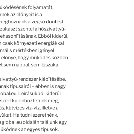
működésének folyamatát,
ek az előnyeit is a
 meghoznánk a végső döntést.
szakaszt szentel a hőszivattyú-
hasonlításának. Ebből kiderül,
 csak környezeti energiákkal
mális mértékben igényel
bi előnye, hogy működés közben
et sem nappal, sem éjszaka.
ivattyú-rendszer kiépítésébe,
ak típusairól – ebben is nagy
obal.eu. Leírásukból kiderül
dszert különböztetünk meg,
 kútvizes víz-víz, illetve a
yúkat. Ha tudni szeretnénk,
aglobal.eu oldalán találunk egy
működnek az egyes típusok.