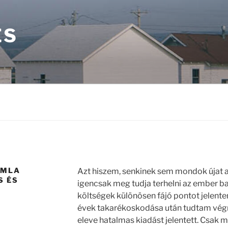
ÉS
ÁMLA
Azt hiszem, senkinek sem mondok újat az
S ÉS
igencsak meg tudja terhelni az ember ba
költségek különösen fájó pontot jelent
évek takarékoskodása után tudtam végre
eleve hatalmas kiadást jelentett. Csak