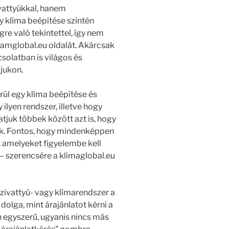
vattyúkkal, hanem
y klíma beépítése szintén
re való tekintettel, így nem
liamglobal.eu oldalát. Akárcsak
solatban is világos és
pjukon.
rül egy klíma beépítése és
lyen rendszer, illetve hogy
juk többek között azt is, hogy
nk. Fontos, hogy mindenképpen
 amelyeket figyelembe kell
 – szerencsére a klimaglobal.eu
szivattyú- vagy klímarendszer a
dolga, mint árajánlatot kérni a
 egyszerű, ugyanis nincs más