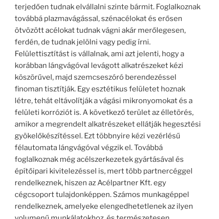
terjedően tudnak elvállalni szinte bármit. Foglalkoznak
továbbá plazmavágással, szénacélokat és erősen
ötvözött acélokat tudnak vágni akár merőlegesen,
ferdén, de tudnak jelölni vagy pedig írni.
Felülettisztítást is vállalnak, ami azt jelenti, hogy a
korábban lángvágóval levágott alkatrészeket kézi
köszörűvel, majd szemcseszóró berendezéssel
finoman tisztítják. Egy esztétikus felületet hoznak
létre, tehát eltávolítják a vágási mikronyomokat és a
felületi korróziót is. A következő terület az élletörés,
amikor a megrendelt alkatrészeket ellátják hegesztési
gyökelőkészítéssel. Ezt többnyire kézi vezérlésű
félautomata lángvágóval végzik el. Továbbá
foglalkoznak még acélszerkezetek gyártásával és
építőipari kivitelezéssel is, mert több partnercéggel
rendelkeznek, hiszen az Acélpartner Kft. egy
cégcsoport tulajdonképpen. Számos munkagéppel
rendelkeznek, amelyeke elengedhetetlenek az ilyen
volumenű munkálatokhoz, és természetesen