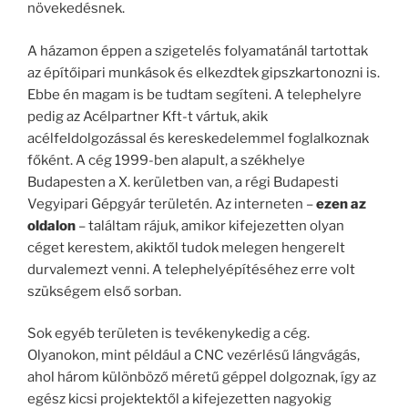
növekedésnek.
A házamon éppen a szigetelés folyamatánál tartottak
az építőipari munkások és elkezdtek gipszkartonozni is.
Ebbe én magam is be tudtam segíteni. A telephelyre
pedig az Acélpartner Kft-t vártuk, akik
acélfeldolgozással és kereskedelemmel foglalkoznak
főként. A cég 1999-ben alapult, a székhelye
Budapesten a X. kerületben van, a régi Budapesti
Vegyipari Gépgyár területén. Az interneten –
ezen az
oldalon
– találtam rájuk, amikor kifejezetten olyan
céget kerestem, akiktől tudok melegen hengerelt
durvalemezt venni. A telephelyépítéséhez erre volt
szükségem első sorban.
Sok egyéb területen is tevékenykedig a cég.
Olyanokon, mint például a CNC vezérlésű lángvágás,
ahol három különböző méretű géppel dolgoznak, így az
egész kicsi projektektől a kifejezetten nagyokig