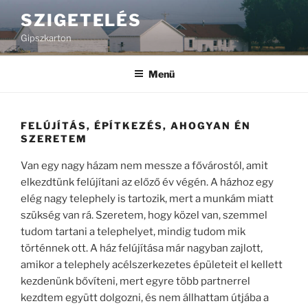
Tartalomhoz
SZIGETELÉS
Gipszkarton
Menü
FELÚJÍTÁS, ÉPÍTKEZÉS, AHOGYAN ÉN
SZERETEM
Van egy nagy házam nem messze a fővárostól, amit
elkezdtünk felújítani az előző év végén. A házhoz egy
elég nagy telephely is tartozik, mert a munkám miatt
szükség van rá. Szeretem, hogy közel van, szemmel
tudom tartani a telephelyet, mindig tudom mik
történnek ott. A ház felújítása már nagyban zajlott,
amikor a telephely acélszerkezetes épületeit el kellett
kezdenünk bővíteni, mert egyre több partnerrel
kezdtem együtt dolgozni, és nem állhattam útjába a