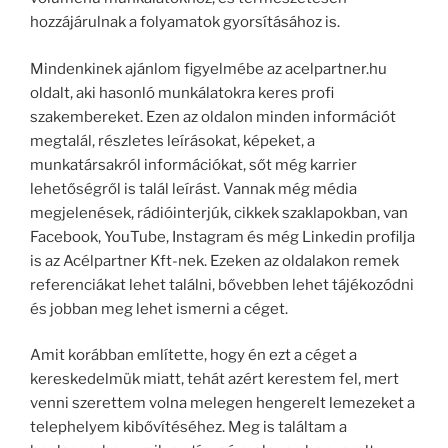
hozzájárulnak a folyamatok gyorsításához is.
Mindenkinek ajánlom figyelmébe az acelpartner.hu
oldalt, aki hasonló munkálatokra keres profi
szakembereket. Ezen az oldalon minden információt
megtalál, részletes leírásokat, képeket, a
munkatársakról információkat, sőt még karrier
lehetőségről is talál leírást. Vannak még média
megjelenések, rádióinterjúk, cikkek szaklapokban, van
Facebook, YouTube, Instagram és még Linkedin profilja
is az Acélpartner Kft-nek. Ezeken az oldalakon remek
referenciákat lehet találni, bővebben lehet tájékozódni
és jobban meg lehet ismerni a céget.
Amit korábban említette, hogy én ezt a céget a
kereskedelmük miatt, tehát azért kerestem fel, mert
venni szerettem volna melegen hengerelt lemezeket a
telephelyem kibővítéséhez. Meg is találtam a