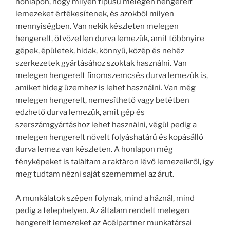
honlapon, hogy milyen típusú melegen hengerelt
lemezeket értékesítenek, és azokból milyen
mennyiségben. Van nekik készleten melegen
hengerelt, ötvözetlen durva lemezük, amit többnyire
gépek, épületek, hidak, könnyű, közép és nehéz
szerkezetek gyártásához szoktak használni. Van
melegen hengerelt finomszemcsés durva lemezük is,
amiket hideg üzemhez is lehet használni. Van még
melegen hengerelt, nemesíthető vagy betétben
edzhető durva lemezük, amit gép és
szerszámgyártáshoz lehet használni, végül pedig a
melegen hengerelt növelt folyáshatárú és kopásálló
durva lemez van készleten. A honlapon még
fényképeket is találtam a raktáron lévő lemezeikről, így
meg tudtam nézni saját szememmel az árut.
A munkálatok szépen folynak, mind a háznál, mind
pedig a telephelyen. Az általam rendelt melegen
hengerelt lemezeket az Acélpartner munkatársai