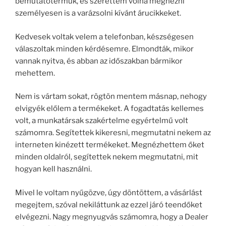
bemutatótermük, és szerettem volna megnézni
személyesen is a varázsolni kívánt árucikkeket.
Kedvesek voltak velem a telefonban, készségesen
válaszoltak minden kérdésemre. Elmondták, mikor
vannak nyitva, és abban az időszakban bármikor
mehettem.
Nem is vártam sokat, rögtön mentem másnap, nehogy
elvigyék előlem a termékeket. A fogadtatás kellemes
volt, a munkatársak szakértelme egyértelmű volt
számomra. Segítettek kikeresni, megmutatni nekem az
interneten kinézett termékeket. Megnézhettem őket
minden oldalról, segítettek nekem megmutatni, mit
hogyan kell használni.
Mivel le voltam nyűgözve, úgy döntöttem, a vásárlást
megejtem, szóval nekiláttunk az ezzel járó teendőket
elvégezni. Nagy megnyugvás számomra, hogy a Dealer