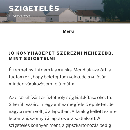
Tartalomhoz
SZIGETELÉS
Gipszkarton
Menü
JÓ KONYHAGÉPET SZEREZNI NEHEZEBB,
MINT SZIGETELNI
Éttermet nyitni nem kis munka. Mondjuk azelőtt is
tudtam ezt, hogy belefogtam volna, de a valóság
minden várakozásom felülmúlta.
Az első kihívást az üzlethelyiség kialakítása okozta.
Sikerült vásárolni egy ehhez megfelelő épületet, de
nagyon nem volt jó állapotban. A falakig kellett szinte
lebontani, szörnyű állapotok uralkodtak ott. A
szigetelés könnyen ment, a gipszkartonozás pedig