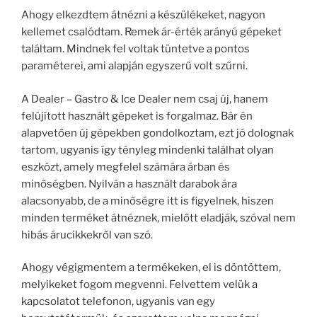
Ahogy elkezdtem átnézni a készülékeket, nagyon
kellemet csalódtam. Remek ár-érték arányú gépeket
találtam. Mindnek fel voltak tüntetve a pontos
paraméterei, ami alapján egyszerű volt szűrni.
A Dealer – Gastro & Ice Dealer nem csaj új, hanem
felújított használt gépeket is forgalmaz. Bár én
alapvetően új gépekben gondolkoztam, ezt jó dolognak
tartom, ugyanis így tényleg mindenki találhat olyan
eszközt, amely megfelel számára árban és
minőségben. Nyilván a használt darabok ára
alacsonyabb, de a minőségre itt is figyelnek, hiszen
minden terméket átnéznek, mielőtt eladják, szóval nem
hibás árucikkekről van szó.
Ahogy végigmentem a termékeken, el is döntöttem,
melyikeket fogom megvenni. Felvettem velük a
kapcsolatot telefonon, ugyanis van egy