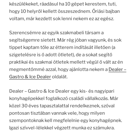
készülékeket, ráadásul ha 10 gépet kerestem, tuti,
hogy 10 helyről kellett összeszednem. Óriási bajban
voltam, már kezdett sok lenni nekem ez az egész.
Szerencsémre az egyik szakmabeli társam a
segítségemre sietett. Már rég jóban vagyunk, és sok
tippet kaptam tőle az étterem indítását illetően (a
szigetelésre is ő adott ötletet), de a sokat segítő
praktikai és szakmai ötletek mellett végül ő vált az én
megmentőmmé azzal, hogy ajánlotta nekem a
Dealer –
Gastro & Ice Dealer
oldalát.
Dealer – Gastro & Ice Dealer egy kis- és nagyipari
konyhagépekkel foglalkozó családi vállalkozás. Már
közel 30 éves tapasztalattal rendelkeznek, szóval
pontosan tisztában vannak vele, hogy milyen
szempontoknak kell megfelelnie egy konyhagépnek.
Igazi szívvel-lélekkel végzett munka ez számukra.