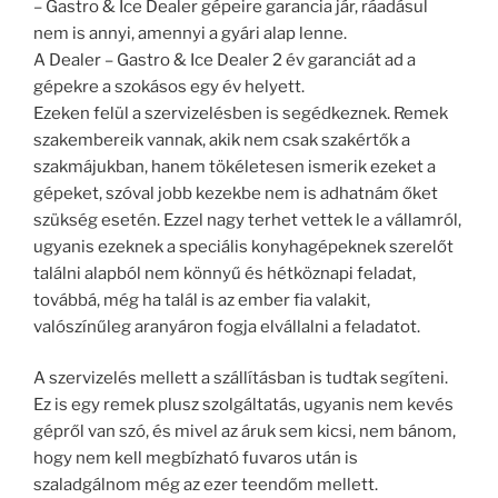
– Gastro & Ice Dealer gépeire garancia jár, ráadásul
nem is annyi, amennyi a gyári alap lenne.
A Dealer – Gastro & Ice Dealer 2 év garanciát ad a
gépekre a szokásos egy év helyett.
Ezeken felül a szervizelésben is segédkeznek. Remek
szakembereik vannak, akik nem csak szakértők a
szakmájukban, hanem tökéletesen ismerik ezeket a
gépeket, szóval jobb kezekbe nem is adhatnám őket
szükség esetén. Ezzel nagy terhet vettek le a vállamról,
ugyanis ezeknek a speciális konyhagépeknek szerelőt
találni alapból nem könnyű és hétköznapi feladat,
továbbá, még ha talál is az ember fia valakit,
valószínűleg aranyáron fogja elvállalni a feladatot.
A szervizelés mellett a szállításban is tudtak segíteni.
Ez is egy remek plusz szolgáltatás, ugyanis nem kevés
gépről van szó, és mivel az áruk sem kicsi, nem bánom,
hogy nem kell megbízható fuvaros után is
szaladgálnom még az ezer teendőm mellett.