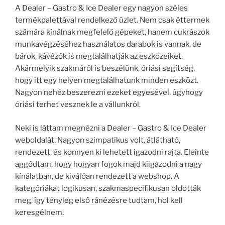
A Dealer – Gastro & Ice Dealer egy nagyon széles
termékpalettával rendelkező üzlet. Nem csak éttermek
számára kínálnak megfelelő gépeket, hanem cukrászok
munkavégzéséhez használatos darabok is vannak, de
bárok, kávézók is megtalálhatják az eszközeiket.
Akármelyik szakmáról is beszélünk, óriási segítség,
hogy itt egy helyen megtalálhatunk minden eszközt.
Nagyon nehéz beszerezni ezeket egyesével, úgyhogy
óriási terhet vesznek le a vállunkról.
Neki is láttam megnézni a Dealer – Gastro & Ice Dealer
weboldalát. Nagyon szimpatikus volt, átlátható,
rendezett, és könnyen ki lehetett igazodni rajta. Eleinte
aggódtam, hogy hogyan fogok majd kiigazodni a nagy
kínálatban, de kiválóan rendezett a webshop. A
kategóriákat logikusan, szakmaspecifikusan oldották
meg, így tényleg első ránézésre tudtam, hol kell
keresgélnem.