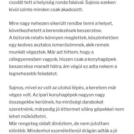
csodát tett a helyiség ronda falaival. Sajnos ezeken
kívül szinte minden csak akadozott.
Mire nagy nehezen sikerült rendbe tenni a helyet,
következhetett a berendezések beszerzése.
A bútorok relatív könnyen meglettek, köszönhetően
egy kedves asztalos ismerősömnek, akik remek
munkát végeztek. Már azt hittem, hogy a
célegyenesben vagyok, hiszen csak a konyhagépek
beszerzése maradt hátra, ám végül ez adta nekem a
legnehezebb feladatot.
Sajnos, mivel ez volt az utolsó lépés, a keretem már
véges volt. Az ipari konyhagépek nagyon nagy
összegekbe kerülnek, ha minőségi darabokat
szeretnénk, márpedig jó éttermet silány gépekkel nem
lehet működtetni.
Már rengeteg oldalt átnéztem, de nem jutottam
előrébb. Mindenhol eszméletlenül drágán adták a jó