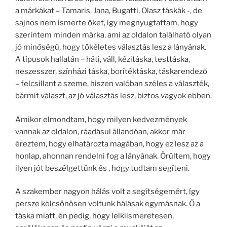
a márkákat – Tamaris, Jana, Bugatti, Olasz táskák -, de
sajnos nem ismerte őket, így megnyugtattam, hogy
szerintem minden márka, ami az oldalon található olyan
jó minőségű, hogy tökéletes választás lesz a lányának.
A típusok hallatán – háti, váll, kézitáska, testtáska,
neszesszer, színházi táska, borítéktáska, táskarendező
– felcsillant a szeme, hiszen valóban széles a választék,
bármit választ, az jó választás lesz, biztos vagyok ebben.
Amikor elmondtam, hogy milyen kedvezmények
vannak az oldalon, ráadásul állandóan, akkor már
éreztem, hogy elhatározta magában, hogy ez lesz az a
honlap, ahonnan rendelni fog a lányának. Örültem, hogy
ilyen jót beszélgettünk és , hogy tudtam segíteni.
A szakember nagyon hálás volt a segítségemért, így
persze kölcsönösen voltunk hálásak egymásnak. Ő a
táska miatt, én pedig, hogy lelkiismeretesen,