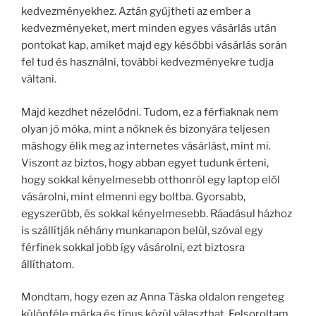
kedvezményekhez. Aztán gyűjtheti az ember a
kedvezményeket, mert minden egyes vásárlás után
pontokat kap, amiket majd egy későbbi vásárlás során
fel tud és használni, további kedvezményekre tudja
váltani.
Majd kezdhet nézelődni. Tudom, ez a férfiaknak nem
olyan jó móka, mint a nőknek és bizonyára teljesen
máshogy élik meg az internetes vásárlást, mint mi.
Viszont az biztos, hogy abban egyet tudunk érteni,
hogy sokkal kényelmesebb otthonról egy laptop elől
vásárolni, mint elmenni egy boltba. Gyorsabb,
egyszerűbb, és sokkal kényelmesebb. Ráadásul házhoz
is szállítják néhány munkanapon belül, szóval egy
férfinek sokkal jobb így vásárolni, ezt biztosra
állíthatom.
Mondtam, hogy ezen az Anna Táska oldalon rengeteg
különféle márka és típus közül választhat. Felsoroltam