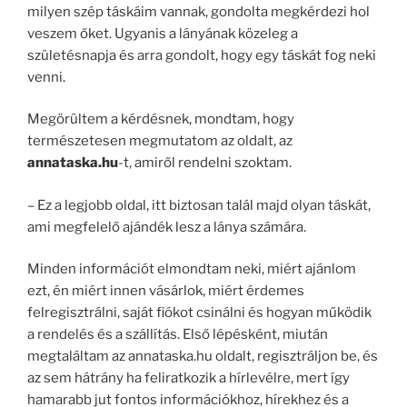
milyen szép táskáim vannak, gondolta megkérdezi hol
veszem őket. Ugyanis a lányának közeleg a
születésnapja és arra gondolt, hogy egy táskát fog neki
venni.
Megörültem a kérdésnek, mondtam, hogy
természetesen megmutatom az oldalt, az
annataska.hu
-t, amiről rendelni szoktam.
– Ez a legjobb oldal, itt biztosan talál majd olyan táskát,
ami megfelelő ajándék lesz a lánya számára.
Minden információt elmondtam neki, miért ajánlom
ezt, én miért innen vásárlok, miért érdemes
felregisztrálni, saját fiókot csinálni és hogyan működik
a rendelés és a szállítás. Első lépésként, miután
megtaláltam az annataska.hu oldalt, regisztráljon be, és
az sem hátrány ha feliratkozik a hírlevélre, mert így
hamarabb jut fontos információkhoz, hírekhez és a