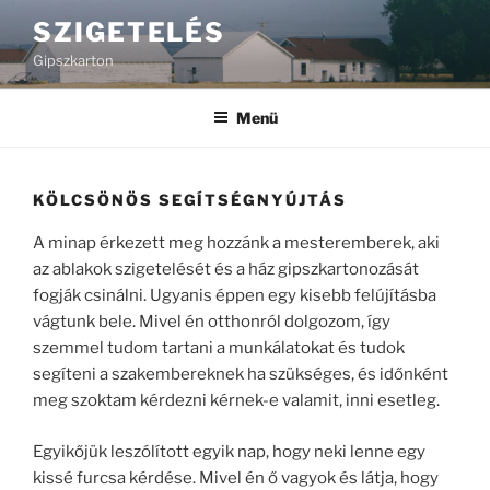
Tartalomhoz
SZIGETELÉS
Gipszkarton
Menü
KÖLCSÖNÖS SEGÍTSÉGNYÚJTÁS
A minap érkezett meg hozzánk a mesteremberek, aki
az ablakok szigetelését és a ház gipszkartonozását
fogják csinálni. Ugyanis éppen egy kisebb felújításba
vágtunk bele. Mivel én otthonról dolgozom, így
szemmel tudom tartani a munkálatokat és tudok
segíteni a szakembereknek ha szükséges, és időnként
meg szoktam kérdezni kérnek-e valamit, inni esetleg.
Egyikőjük leszólított egyik nap, hogy neki lenne egy
kissé furcsa kérdése. Mivel én ő vagyok és látja, hogy