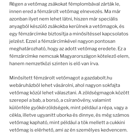
Régen a vetőmag zsákokat fémplombával zárták le,
innen ered a fémzárolt vetőmag elnevezés. Ma már
azonban ilyet nem lehet látni, hiszen már speciális
anyagból készülő zsákokba kerülnek a vetőmagok, és
egy fémzárcímke biztosítja a minősítéssel kapcsolatos
jelzést. Ezzel a fémzárcímkével nagyon pontosan
meghatározható, hogy az adott vetőmag eredete. Ez a
fémzárcímke nemcsak Magyarországon kötelező elem,
hanem nemzetközi szinten is elő van írva.
Minősített fémzárolt vetőmagot a gazdabolt.hu
webáruházból lehet vásárolni, ahol nagyon sokfajta
vetőmag közül lehet választani. A zöldségmagok között
szerepel a bab, a borsó, a csíranövény, valamint
különféle gyökérzöldségek, mint például a répa, vagy a
cékla, illetve ugyanitt uborka és dinnye, és még számos
vetőmag kapható, mint például a tök mellett a cukkini
vetőmag is elérhető, ami az én személyes kedvencem.