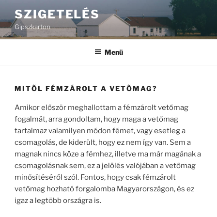
Tartalomhoz
SZIGETELÉS
Gipszkarton
Menü
MITŐL FÉMZÁROLT A VETŐMAG?
Amikor először meghallottam a fémzárolt vetőmag
fogalmát, arra gondoltam, hogy maga a vetőmag
tartalmaz valamilyen módon fémet, vagy esetleg a
csomagolás, de kiderült, hogy ez nem így van. Sem a
magnak nincs köze a fémhez, illetve ma már magának a
csomagolásnak sem, ez a jelölés valójában a vetőmag
minősítéséről szól. Fontos, hogy csak fémzárolt
vetőmag hozható forgalomba Magyarországon, és ez
igaz a legtöbb országra is.