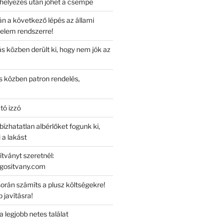
lhelyezés után jöhet a csempe
án a következő lépés az állami
elem rendszerre!
s közben derült ki, hogy nem jók az
 közben patron rendelés,
tó izzó
ízhatatlan albérlőket fogunk ki,
 a lakást
tványt szeretnél:
ogositvany.com
orán számíts a plusz költségekre!
 javításra!
a legjobb netes találat