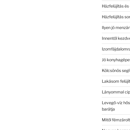
Házfelújítás és
Házfelújítás so
Ilyen jó menzá
Innentől kezdv
Izomfájdalomra
Jó konyhagépet
Kölcsönös segí
Lakásom felújít
Lányommal cipő
Levegő-víz hősz
barátja
Mitől fémzárol