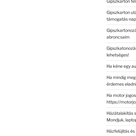
Gipszkarton fe
Gipszkarton ut
támogatás nap
Gipszkartonozá
abroncsaim
Gipszkatonozás
lehetséges!
Ha kéne egy au
Ha mindig megb
érdemes eladni
Ha motor jogosí
https://motorj
Házátalakítás s
Mondjuk, laptop
Házfelújítás és 