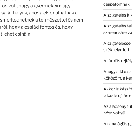
csapatomnak
tos volt, hogy a gyermekeim úgy
saját helyük, ahova elvonulhatnak a
A szigetelés kik
egismerkedhetnek a természettel és nem
A szigetelés tel
ról, hogy a család fontos és, hogy
szerencsére v
lehet csinálni.
A szigetelésse
székhelye lett
A tárolás rejtél
Ahogy a klasszi
költözöm, a k
Akkor is készít
lakásfelújítás 
Az alacsony fűt
hőszivattyú
Az analógiás g