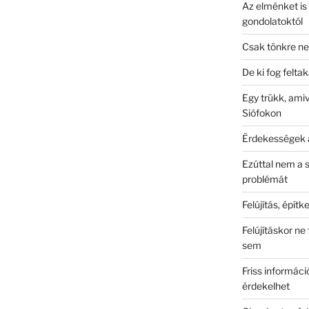
Az elménket is 
gondolatoktól
Csak tönkre ne
De ki fog feltak
Egy trükk, amiv
Siófokon
Érdekességek 
Ezúttal nem a 
problémát
Felújítás, épít
Felújításkor n
sem
Friss informác
érdekelhet