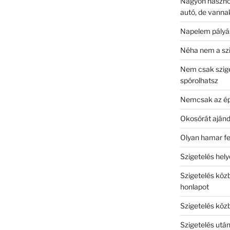
Nagyon hasznos 
autó, de vanna
Napelem pályá
Néha nem a szi
Nem csak szige
spórolhatsz
Nemcsak az épü
Okosórát ajánd
Olyan hamar fe
Szigetelés hely
Szigetelés közb
honlapot
Szigetelés köz
Szigetelés utá