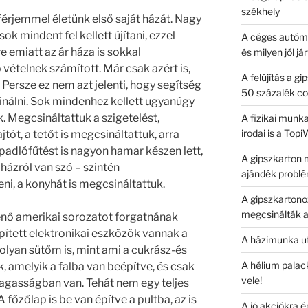
székhely
férjemmel életünk első saját házát. Nagy
ok mindent fel kellett újítani, ezzel
A céges autóma
 emiatt az ár háza is sokkal
és milyen jól já
 vételnek számított. Már csak azért is,
A felújítás a g
. Persze ez nem azt jelenti, hogy segítség
50 százalék co
inálni. Sok mindenhez kellett ugyanúgy
. Megcsináltattuk a szigetelést,
A fizikai munk
irodai is a Top
jtót, a tetőt is megcsináltattuk, arra
 padlófűtést is nagyon hamar készen lett,
A gipszkarton 
házról van szó – szintén
ajándék problé
eni, a konyhát is megcsináltattuk.
A gipszkartono
megcsinálták a
enő amerikai sorozatot forgatnának
pített elektronikai eszközök vannak a
A házimunka ut
 olyan sütőm is, mint ami a cukrász-és
A hélium palack
 amelyik a falba van beépítve, és csak
vele!
kmagasságban van. Tehát nem egy teljes
A főzőlap is be van építve a pultba, az is
A jó akciókra é