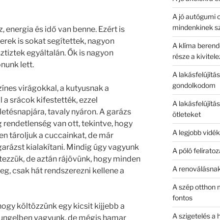
A jó autógumi o
mindenkinek s
energia és idő van benne. Ezért is
erek is sokat segítettek, nagyon
A klíma berend
ztiztek egyáltalán. Ők is nagyon
része a kivitel
nunk lett.
A lakásfelújítá
gondolkodom
zínes virágokkal, a kutyusnak a
l a srácok kifestették, ezzel
A lakásfelújítá
etésnapjára, tavaly nyáron. A garázs
ötleteket
g rendetlenség van ott, tekintve, hogy
A legjobb vid
 tároljuk a cuccainkat, de már
garázst kialakítani. Mindig úgy vagyunk
A póló felirato
jtezzük, de aztán rájövünk, hogy minden
A renoválásnak
meg, csak hát rendszerezni kellene a
A szép otthon m
fontos
hogy költözzünk egy kicsit kijjebb a
A szigetelés a 
sungelben vagyunk, de mégis hamar