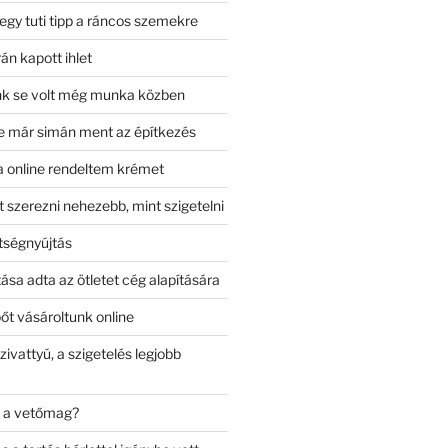
 egy tuti tipp a ráncos szemekre
rán kapott ihlet
nk se volt még munka közben
e már simán ment az építkezés
 online rendeltem krémet
 szerezni nehezebb, mint szigetelni
tségnyújtás
ása adta az ötletet cég alapítására
t vásároltunk online
ivattyú, a szigetelés legjobb
t a vetőmag?