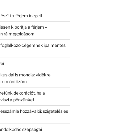
észíti a férjem idegeit
jesen kiborítja a férjem –
an rá megoldásom
l foglalkozó cégemnek ipa mentes
yei
kus dal is mondja: vidékre
ertem öntözöm
hetünk dekorációt, ha a
elviszi a pénzünket
ésszámla hozzávalói: szigetelés és
ondolkodás szépségei