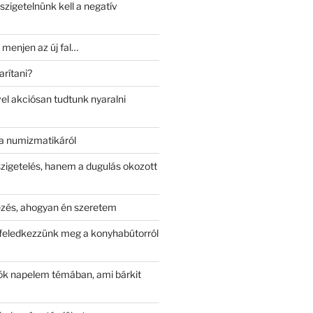
szigetelnünk kell a negatív
 menjen az új fal…
arítani?
el akciósan tudtunk nyaralni
a numizmatikáról
szigetelés, hanem a dugulás okozott
kezés, ahogyan én szeretem
e feledkezzünk meg a konyhabútorról
iók napelem témában, ami bárkit