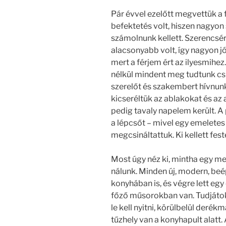
Pár évvel ezelőtt megvettük a 
befektetés volt, hiszen nagyon s
számolnunk kellett. Szerencsére
alacsonyabb volt, így nagyon jó
mert a férjem ért az ilyesmihez
nélkül mindent meg tudtunk cs
szerelőt és szakembert hívnunk
kicseréltük az ablakokat és az a
pedig tavaly napelem került. A
a lépcsőt – mivel egy emeletes 
megcsináltattuk. Ki kellett fest
Most úgy néz ki, mintha egy m
nálunk. Minden új, modern, beé
konyhában is, és végre lett egy
főző műsorokban van. Tudjátok,
le kell nyitni, körülbelül deré
tűzhely van a konyhapult alatt. 