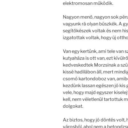
elektromosan működik.
Nagyon menő, nagyon sok pénz, 
vagyunk rá olyan büszkék. A gy
segítőkészek voltak és nem his
izgatottak voltak, hogy új ottho
Van egy kertünk, ami tele van s
kutyaháza is ott van, ezt kívülrő
kedveskedtek Morzsinak a szül
kissé hadilábon áll, mert mindi
csomó kartondoboz van, amiben
kezdünk lassan egészen jó kis 
vele, hogy majd egyszer kisele
kell, nem véletlenül tartottuk 
dolgokat.
Az biztos, hogy jó döntés volt, 
városból, ahol nem a betondz