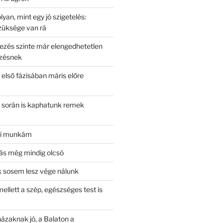
lyan, mint egy jó szigetelés:
züksége van rá
ezés szinte már elengedhetetlen
ezésnek
s első fázisában máris előre
s során is kaphatunk remek
éki munkám
zás még mindig olcsó
 sosem lesz vége nálunk
ellett a szép, egészséges test is
házaknak jó, a Balaton a