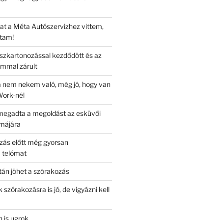
t a Méta Autószervizhez vittem,
rtam!
ipszkartonozással kezdődött és az
mmal zárult
a nem nekem való, még jó, hogy van
iWork-nél
megadta a megoldást az esküvői
májára
zás előtt még gyorsan
 telómat
án jöhet a szórakozás
 szórakozásra is jó, de vigyázni kell
n is ugrok