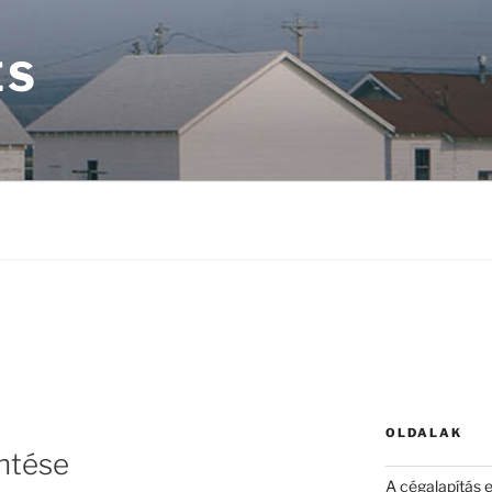
ÉS
OLDALAK
ntése
A cégalapítás 