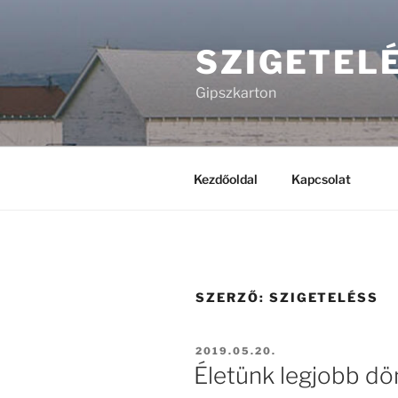
Tartalomhoz
SZIGETEL
Gipszkarton
Kezdőoldal
Kapcsolat
SZERZŐ:
SZIGETELÉSS
BEKÜLDVE:
2019.05.20.
Életünk legjobb dö