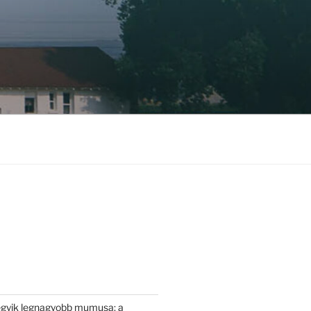
egyik legnagyobb mumusa: a