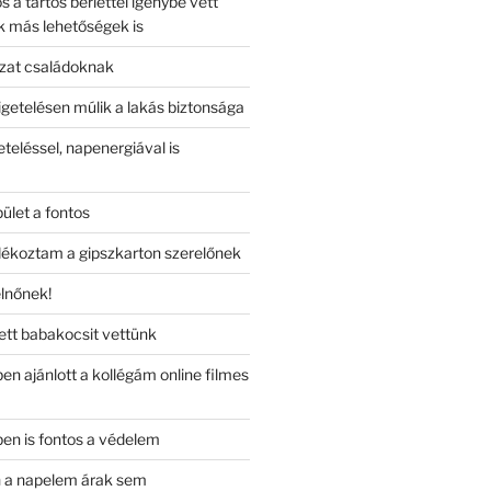
a tartós bérlettel igénybe vett
k más lehetőségek is
zat családoknak
getelésen múlik a lakás biztonsága
teléssel, napenergiával is
let a fontos
ékoztam a gipszkarton szerelőnek
lnőnek!
ett babakocsit vettünk
en ajánlott a kollégám online filmes
ben is fontos a védelem
n a napelem árak sem