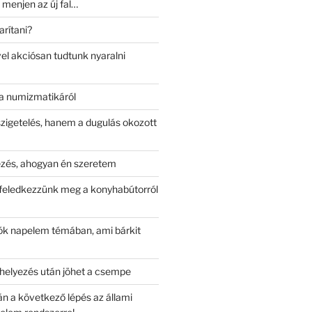
 menjen az új fal…
arítani?
el akciósan tudtunk nyaralni
a numizmatikáról
szigetelés, hanem a dugulás okozott
kezés, ahogyan én szeretem
e feledkezzünk meg a konyhabútorról
iók napelem témában, ami bárkit
lhelyezés után jöhet a csempe
án a következő lépés az állami