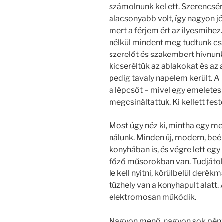
számolnunk kellett. Szerencsére
alacsonyabb volt, így nagyon jó
mert a férjem ért az ilyesmihez
nélkül mindent meg tudtunk cs
szerelőt és szakembert hívnunk
kicseréltük az ablakokat és az a
pedig tavaly napelem került. A
a lépcsőt – mivel egy emeletes 
megcsináltattuk. Ki kellett fest
Most úgy néz ki, mintha egy m
nálunk. Minden új, modern, beé
konyhában is, és végre lett egy
főző műsorokban van. Tudjátok,
le kell nyitni, körülbelül deré
tűzhely van a konyhapult alatt. 
elektromosan működik.
Nagyon menő, nagyon sok pénz, 