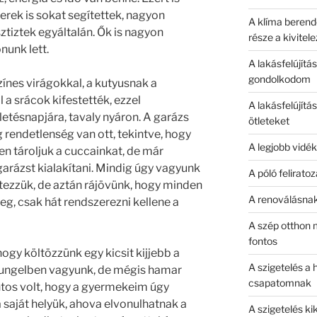
erek is sokat segítettek, nagyon
A klíma berend
ztiztek egyáltalán. Ők is nagyon
része a kivitel
nunk lett.
A lakásfelújítá
gondolkodom
zínes virágokkal, a kutyusnak a
l a srácok kifestették, ezzel
A lakásfelújítá
etésnapjára, tavaly nyáron. A garázs
ötleteket
g rendetlenség van ott, tekintve, hogy
A legjobb vid
 tároljuk a cuccainkat, de már
garázst kialakítani. Mindig úgy vagyunk
A póló felirato
jtezzük, de aztán rájövünk, hogy minden
A renoválásnak
meg, csak hát rendszerezni kellene a
A szép otthon m
fontos
hogy költözzünk egy kicsit kijjebb a
A szigetelés a 
sungelben vagyunk, de mégis hamar
csapatomnak
tos volt, hogy a gyermekeim úgy
saját helyük, ahova elvonulhatnak a
A szigetelés kik