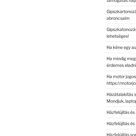
támogatás nap
Gipszkartonozá
abroncsaim
Gipszkatonozás
lehetséges!
Ha kéne egy au
Ha mindig megb
érdemes eladni
Ha motor jogosí
https://motorj
Házátalakítás s
Mondjuk, laptop
Házfelújítás és 
Házfelújítás és
Házfelújítás so