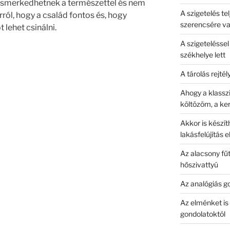
egismerkedhetnek a természettel és nem
A szigetelés tel
ról, hogy a család fontos és, hogy
szerencsére v
lehet csinálni.
A szigetelésse
székhelye lett
A tárolás rejtél
Ahogy a klasszi
költözöm, a k
Akkor is készít
lakásfelújítás 
Az alacsony fűt
hőszivattyú
Az analógiás g
Az elménket is 
gondolatoktól