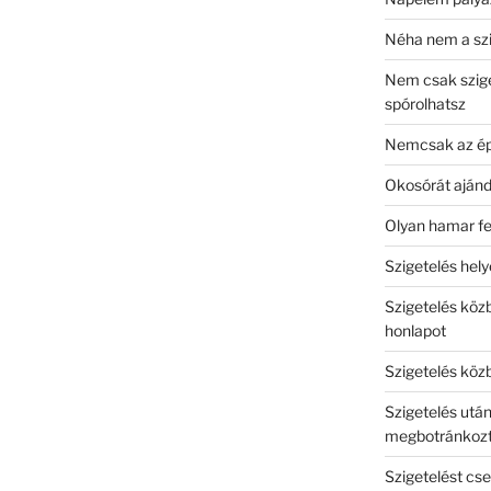
Néha nem a szi
Nem csak szige
spórolhatsz
Nemcsak az épü
Okosórát ajánd
Olyan hamar fe
Szigetelés hely
Szigetelés közb
honlapot
Szigetelés köz
Szigetelés utá
megbotránkoz
Szigetelést cse