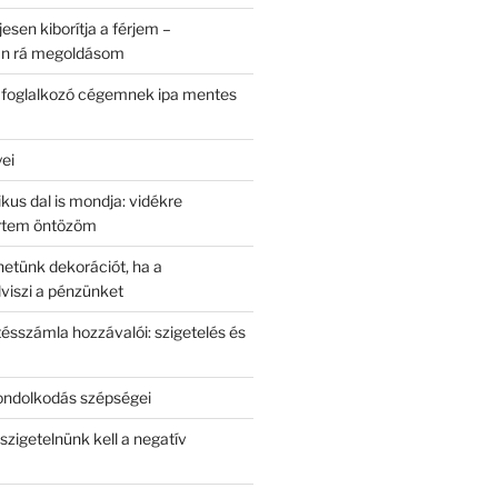
jesen kiborítja a férjem –
an rá megoldásom
l foglalkozó cégemnek ipa mentes
yei
kus dal is mondja: vidékre
ertem öntözöm
hetünk dekorációt, ha a
elviszi a pénzünket
ésszámla hozzávalói: szigetelés és
ondolkodás szépségei
szigetelnünk kell a negatív