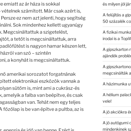
 emiatt az ár háza is sokkal
és milyen jól já
 vételnek számított. Már csak azért is,
A felújítás a g
. Persze ez nem azt jelenti, hogy segítség
50 százalék co
inálni. Sok mindenhez kellett ugyanúgy
. Megcsináltattuk a szigetelést,
A fizikai munk
irodai is a Top
jtót, a tetőt is megcsináltattuk, arra
 padlófűtést is nagyon hamar készen lett,
A gipszkarton 
házról van szó – szintén
ajándék problé
eni, a konyhát is megcsináltattuk.
A gipszkartono
megcsinálták a
enő amerikai sorozatot forgatnának
pített elektronikai eszközök vannak a
A házimunka ut
 olyan sütőm is, mint ami a cukrász-és
A hélium palack
 amelyik a falba van beépítve, és csak
vele!
kmagasságban van. Tehát nem egy teljes
A főzőlap is be van építve a pultba, az is
A jó akciókra é
A jó autógumi o
mindenkinek s
energia és idő van benne. Ezért is