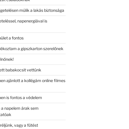
getelésen múlik a lakás biztonsága
teléssel, napenergiával is
let a fontos
ékoztam a gipszkarton szerelőnek
lnőnek!
ett babakocsit vettünk
en ajánlott a kollégám online filmes
ben is fontos a védelem
n a napelem árak sem
tatóak
réljünk, vagy a fűtést