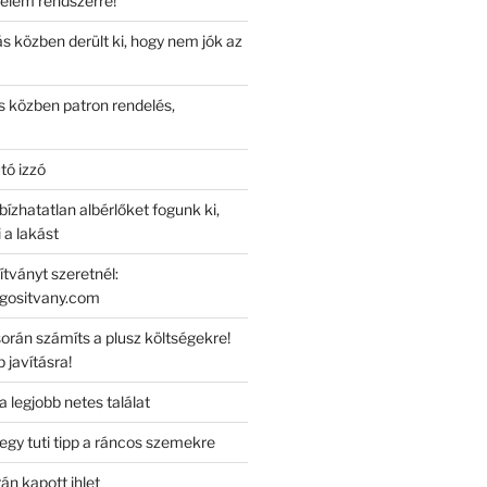
elem rendszerre!
s közben derült ki, hogy nem jók az
 közben patron rendelés,
tó izzó
ízhatatlan albérlőket fogunk ki,
 a lakást
tványt szeretnél:
ogositvany.com
orán számíts a plusz költségekre!
 javításra!
a legjobb netes találat
 egy tuti tipp a ráncos szemekre
rán kapott ihlet