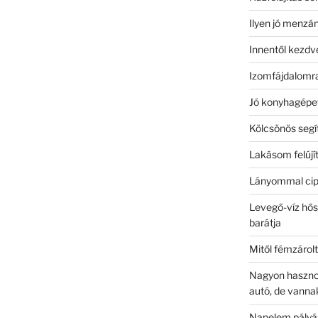
Ilyen jó menzá
Innentől kezdv
Izomfájdalomra
Jó konyhagépet
Kölcsönös segí
Lakásom felújít
Lányommal cipő
Levegő-víz hősz
barátja
Mitől fémzárol
Nagyon hasznos 
autó, de vanna
Napelem pályá