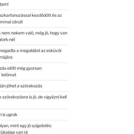
rtam!
ipszkartonozással kezdődött és az
mmal zárult
a nem nekem való, még jó, hogy van
iWork-nél
megadta a megoldást az esküvői
májára
zás előtt még gyorsan
 telómat
án jöhet a szórakozás
 szórakozásra is jó, de vigyázni kell
n is ugrok
lyan, mint egy jó szigetelés:
züksége van rá