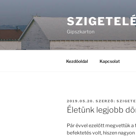
Tartalomhoz
SZIGETEL
Gipszkarton
Kezdőoldal
Kapcsolat
BEKÜLDVE:
2019.05.20.
SZERZŐ:
SZIGET
Életünk legjobb d
Pár évvel ezelőtt megvettük a 
befektetés volt, hiszen nagyon s