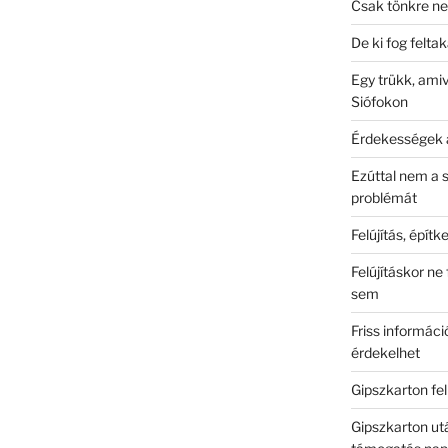
Csak tönkre ne
De ki fog feltak
Egy trükk, amiv
Siófokon
Érdekességek 
Ezúttal nem a 
problémát
Felújítás, épít
Felújításkor n
sem
Friss informác
érdekelhet
Gipszkarton fe
Gipszkarton ut