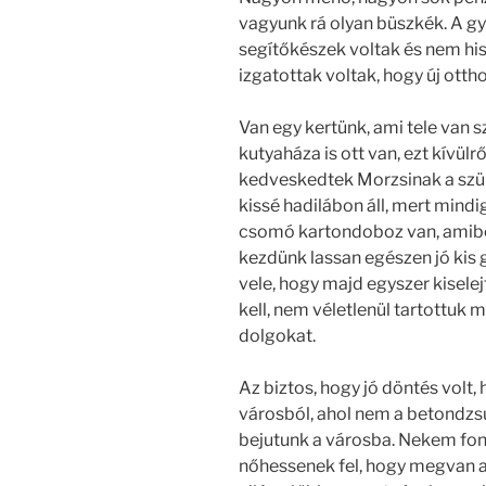
vagyunk rá olyan büszkék. A gy
segítőkészek voltak és nem his
izgatottak voltak, hogy új ottho
Van egy kertünk, ami tele van s
kutyaháza is ott van, ezt kívülrő
kedveskedtek Morzsinak a szül
kissé hadilábon áll, mert mindi
csomó kartondoboz van, amiben
kezdünk lassan egészen jó kis 
vele, hogy majd egyszer kisele
kell, nem véletlenül tartottuk 
dolgokat.
Az biztos, hogy jó döntés volt, 
városból, ahol nem a betondz
bejutunk a városba. Nekem fon
nőhessenek fel, hogy megvan a 