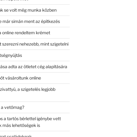
nk se volt még munka közben
e már simán ment az építkezés
 online rendeltem krémet
 szerezni nehezebb, mint szigetelni
tségnyújtás
ása adta az ötletet cég alapítására
t vásároltunk online
ivattyú, a szigetelés legjobb
t a vetőmag?
a tartós bérlettel igénybe vett
k más lehetőségek is
zat családoknak