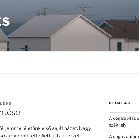
ÉS
OLDALAK
ELÉSS
öntése
A cégalapítás 
székhely
férjemmel életünk első saját házát. Nagy
ok mindent fel kellett újítani, ezzel
A céges autóma