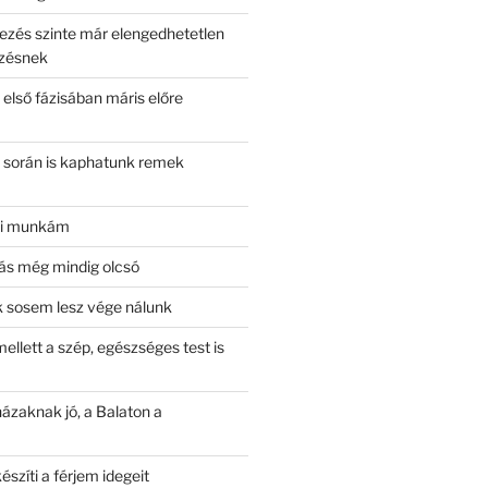
ezés szinte már elengedhetetlen
ezésnek
s első fázisában máris előre
s során is kaphatunk remek
éki munkám
zás még mindig olcsó
 sosem lesz vége nálunk
ellett a szép, egészséges test is
házaknak jó, a Balaton a
észíti a férjem idegeit